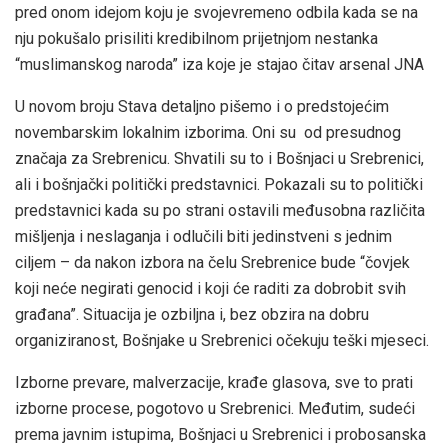
pred onom idejom koju je svojevremeno odbila kada se na
nju pokušalo prisiliti kredibilnom prijetnjom nestanka
“muslimanskog naroda” iza koje je stajao čitav arsenal JNA
U novom broju Stava detaljno pišemo i o predstojećim
novembarskim lokalnim izborima. Oni su od presudnog
značaja za Srebrenicu. Shvatili su to i Bošnjaci u Srebrenici,
ali i bošnjački politički predstavnici. Pokazali su to politički
predstavnici kada su po strani ostavili međusobna različita
mišljenja i neslaganja i odlučili biti jedinstveni s jednim
ciljem – da nakon izbora na čelu Srebrenice bude “čovjek
koji neće negirati genocid i koji će raditi za dobrobit svih
građana”. Situacija je ozbiljna i, bez obzira na dobru
organiziranost, Bošnjake u Srebrenici očekuju teški mjeseci.
Izborne prevare, malverzacije, krađe glasova, sve to prati
izborne procese, pogotovo u Srebrenici. Međutim, sudeći
prema javnim istupima, Bošnjaci u Srebrenici i probosanska