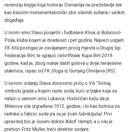
recenziju knjige koja historiju Osmanlija ne predstavlja tek
kao klasični monumentalistički zbir slavnih sultana i velikih
događaja.
U nvom smo Stavu posjetili i fudbalere Klisa iz Buturović-
Polja, kluba kojem je dvadeset i pet godina. Najveći uspjeh
FK
Klis
postigao je osvajanjem prvog mjesta u Drugoj ligi
Federacije BiH, te igrajući četvrtfinale Kupa BiH 2019.
godine, kad je, zbog manje datih golova u dvije neriješene
utakmice, ispao od FK
Sloga
iz Gornjeg Crnoljeva (RS).
U novom izdanju Stava donosimo priču o Vili “Solvaj,
simbolu grada u kojem raste soda, kući iz bajke koja se
nalazi u samom srcu Lukavca. Historičari kažu da je
Milerova vila izgrađena 1912. godine, i to kao bolnica za
radnike u fabrici sode pa su je zvali
fabrikšpital
. Prvi
upravitelj bio je čuveni doktor Adolf Hempt, a u vilu je
pretvori Fritz Müller, treći direktor sodare.