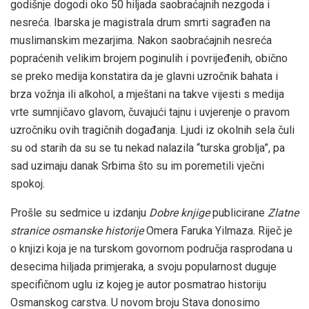
godišnje dogodi oko 50 hiljada saobraćajnih nezgoda i
nesreća. Ibarska je magistrala drum smrti sagrađen na
muslimanskim mezarjima. Nakon saobraćajnih nesreća
popraćenih velikim brojem poginulih i povrijeđenih, obično
se preko medija konstatira da je glavni uzročnik bahata i
brza vožnja ili alkohol, a mještani na takve vijesti s medija
vrte sumnjičavo glavom, čuvajući tajnu i uvjerenje o pravom
uzročniku ovih tragičnih događanja. Ljudi iz okolnih sela čuli
su od starih da su se tu nekad nalazila “turska groblja”, pa
sad uzimaju danak Srbima što su im poremetili vječni
spokoj.
Prošle su sedmice u izdanju
Dobre knjige
publicirane
Zlatne
stranice osmanske historije
Omera Faruka Yilmaza. Riječ je
o knjizi koja je na turskom govornom područja rasprodana u
desecima hiljada primjeraka, a svoju popularnost duguje
specifičnom uglu iz kojeg je autor posmatrao historiju
Osmanskog carstva. U novom broju Stava donosimo