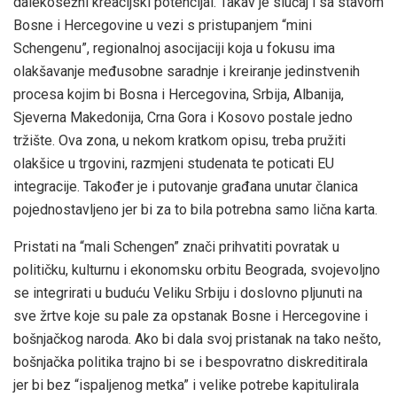
dalekosežni kreacijski potencijal. Takav je slučaj i sa stavom
Bosne i Hercegovine u vezi s pristupanjem “mini
Schengenu”, regionalnoj asocijaciji koja u fokusu ima
olakšavanje međusobne saradnje i kreiranje jedinstvenih
procesa kojim bi Bosna i Hercegovina, Srbija, Albanija,
Sjeverna Makedonija, Crna Gora i Kosovo postale jedno
tržište. Ova zona, u nekom kratkom opisu, treba pružiti
olakšice u trgovini, razmjeni studenata te poticati EU
integracije. Također je i putovanje građana unutar članica
pojednostavljeno jer bi za to bila potrebna samo lična karta.
Pristati na “mali Schengen” znači prihvatiti povratak u
političku, kulturnu i ekonomsku orbitu Beograda, svojevoljno
se integrirati u buduću Veliku Srbiju i doslovno pljunuti na
sve žrtve koje su pale za opstanak Bosne i Hercegovine i
bošnjačkog naroda. Ako bi dala svoj pristanak na tako nešto,
bošnjačka politika trajno bi se i bespovratno diskreditirala
jer bi bez “ispaljenog metka” i velike potrebe kapitulirala