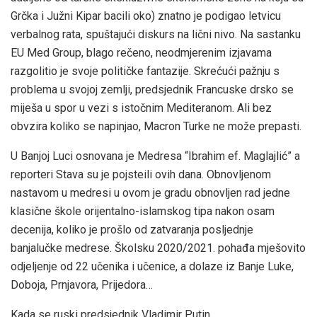
Grčka i Južni Kipar bacili oko) znatno je podigao letvicu
verbalnog rata, spuštajući diskurs na lični nivo. Na sastanku
EU Med Group, blago rečeno, neodmjerenim izjavama
razgolitio je svoje političke fantazije. Skrećući pažnju s
problema u svojoj zemlji, predsjednik Francuske drsko se
miješa u spor u vezi s istočnim Mediteranom. Ali bez
obvzira koliko se napinjao, Macron Turke ne može prepasti.
U Banjoj Luci osnovana je Medresa “Ibrahim ef. Maglajlić” a
reporteri Stava su je pojsteili ovih dana. Obnovljenom
nastavom u medresi u ovom je gradu obnovljen rad jedne
klasične škole orijentalno-islamskog tipa nakon osam
decenija, koliko je prošlo od zatvaranja posljednje
banjalučke medrese. Školsku 2020/2021. pohađa mješovito
odjeljenje od 22 učenika i učenice, a dolaze iz Banje Luke,
Doboja, Prnjavora, Prijedora…
Kada se ruski predsjednik Vladimir Putin