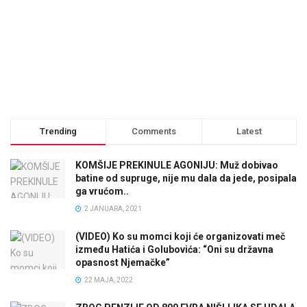
Trending
Comments
Latest
KOMŠIJE PREKINULE AGONIJU: Muž dobivao
batine od supruge, nije mu dala da jede, posipala
ga vrućom..
2 JANUARA, 2021
(VIDEO) Ko su momci koji će organizovati meč
između Hatića i Golubovića: “Oni su državna
opasnost Njemačke”
22 MAJA, 2022