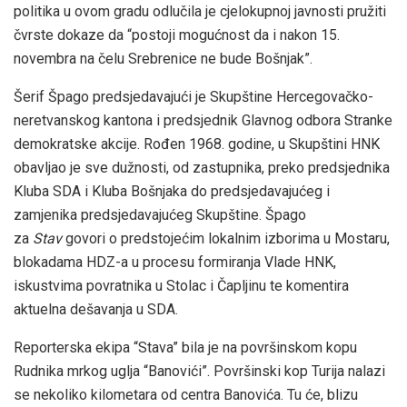
politika u ovom gradu odlučila je cjelokupnoj javnosti pružiti
čvrste dokaze da “postoji mogućnost da i nakon 15.
novembra na čelu Srebrenice ne bude Bošnjak”.
Šerif Špago predsjedavajući je Skupštine Hercegovačko-
neretvanskog kantona i predsjednik Glavnog odbora Stranke
demokratske akcije. Rođen 1968. godine, u Skupštini HNK
obavljao je sve dužnosti, od zastupnika, preko predsjednika
Kluba SDA i Kluba Bošnjaka do predsjedavajućeg i
zamjenika predsjedavajućeg Skupštine. Špago
za
Stav
govori o predstojećim lokalnim izborima u Mostaru,
blokadama HDZ-a u procesu formiranja Vlade HNK,
iskustvima povratnika u Stolac i Čapljinu te komentira
aktuelna dešavanja u SDA.
Reporterska ekipa “Stava” bila je na površinskom kopu
Rudnika mrkog uglja “Banovići”. Površinski kop Turija nalazi
se nekoliko kilometara od centra Banovića. Tu će, blizu