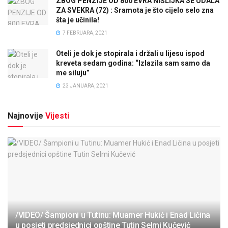
ZBOG PENZIJE OD 800 EVRA NIŠLIJKA SE UDALA
ZA SVEKRA (72) : Sramota je što cijelo selo zna
šta je učinila!
7 FEBRUARA, 2021
Oteli je dok je stopirala i držali u lijesu ispod
kreveta sedam godina: “Izlazila sam samo da
me siluju”
23 JANUARA, 2021
Najnovije
Vijesti
/VIDEO/ Šampioni u Tutinu: Muamer Hukić i Enad Ličina
u posjeti predsjednici opštine Tutin Selmi Kučević