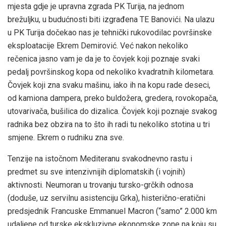
mjesta gdje je upravna zgrada PK Turija, na jednom
brežuljku, u budućnosti biti izgrađena TE Banovići. Na ulazu
u PK Turija dočekao nas je tehnički rukovodilac površinske
eksploatacije Ekrem Demirović. Već nakon nekoliko
rečenica jasno vam je da je to čovjek koji poznaje svaki
pedalj površinskog kopa od nekoliko kvadratnih kilometara.
Čovjek koji zna svaku mašinu, iako ih na kopu rade deseci,
od kamiona dampera, preko buldožera, gredera, rovokopača,
utovarivača, bušilica do dizalica. Čovjek koji poznaje svakog
radnika bez obzira na to što ih radi tu nekoliko stotina u tri
smjene. Ekrem o rudniku zna sve.
Tenzije na istočnom Mediteranu svakodnevno rastu i
predmet su sve intenzivnijih diplomatskih (i vojnih)
aktivnosti. Neumoran u trovanju tursko-grčkih odnosa
(doduše, uz servilnu asistenciju Grka), histerično-eratični
predsjednik Francuske Emmanuel Macron (“samo” 2.000 km
udaljene od turske ekskluzivne ekonomske zone na koju su