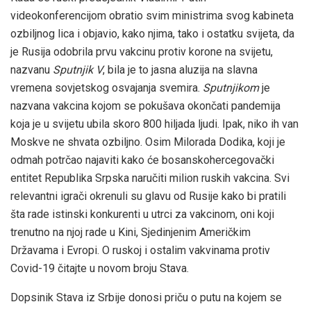
videokonferencijom obratio svim ministrima svog kabineta
ozbiljnog lica i objavio, kako njima, tako i ostatku svijeta, da
je Rusija odobrila prvu vakcinu protiv korone na svijetu,
nazvanu
Sputnjik V
, bila je to jasna aluzija na slavna
vremena sovjetskog osvajanja svemira.
Sputnjikom
je
nazvana vakcina kojom se pokušava okončati pandemija
koja je u svijetu ubila skoro 800 hiljada ljudi. Ipak, niko ih van
Moskve ne shvata ozbiljno. Osim Milorada Dodika, koji je
odmah potrčao najaviti kako će bosanskohercegovački
entitet Republika Srpska naručiti milion ruskih vakcina. Svi
relevantni igrači okrenuli su glavu od Rusije kako bi pratili
šta rade istinski konkurenti u utrci za vakcinom, oni koji
trenutno na njoj rade u Kini, Sjedinjenim Američkim
Državama i Evropi. O ruskoj i ostalim vakvinama protiv
Covid-19 čitajte u novom broju Stava.
Dopsinik Stava iz Srbije donosi priču o putu na kojem se