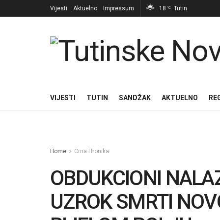
Vijesti
Aktuelno
Impressum
18
Tutin
°C
VIJESTI
TUTIN
SANDŽAK
AKTUELNO
RE
Home
Crna Hronika
OBDUKCIONI NALAZ
UZROK SMRTI NO