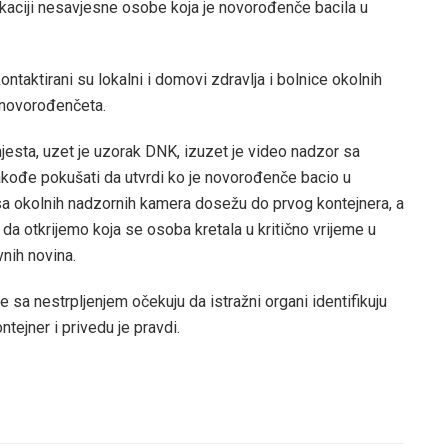
ikaciji nesavjesne osobe koja je novorođenče bacila u
ontaktirani su lokalni i domovi zdravlja i bolnice okolnih
 novorođenčeta.
 mjesta, uzet je uzorak DNK, izuzet je video nadzor sa
akođe pokušati da utvrdi ko je novorođenče bacio u
 sa okolnih nadzornih kamera dosežu do prvog kontejnera, a
da otkrijemo koja se osoba kretala u kritično vrijeme u
vnih novina.
je sa nestrpljenjem očekuju da istražni organi identifikuju
tejner i privedu je pravdi.