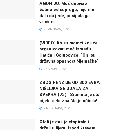
AGONIJU: Muž dobivao
batine od supruge, nije mu
dala da jede, posipala ga
vrućom..
2 JANUARA, 2021
(VIDEO) Ko su momci koji će
organizovati meč između
Hatića i Golubovića: “Oni su
državna opasnost Njemačke”
22 MAJA, 2022
ZBOG PENZIJE OD 800 EVRA
NIŠLIJKA SE UDALA ZA
SVEKRA (72) : Sramota je što
cijelo selo zna šta je učinila!
7 FEBRUARA, 2021
Oteli je dok je stopirala i
držali u lijesu ispod kreveta