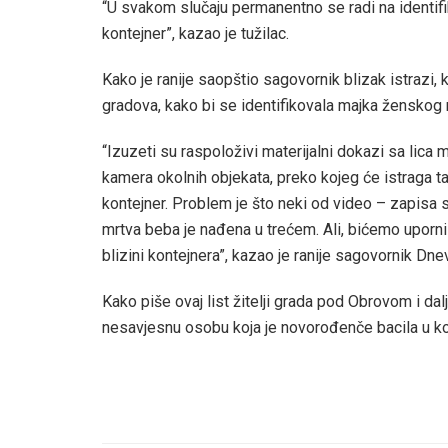
“U svakom slučaju permanentno se radi na identif
kontejner”, kazao je tužilac.
Kako je ranije saopštio sagovornik blizak istrazi, k
gradova, kako bi se identifikovala majka ženskog
“Izuzeti su raspoloživi materijalni dokazi sa lica
kamera okolnih objekata, preko kojeg će istraga t
kontejner. Problem je što neki od video – zapisa
mrtva beba je nađena u trećem. Ali, bićemo uporni 
blizini kontejnera”, kazao je ranije sagovornik Dne
Kako piše ovaj list žitelji grada pod Obrovom i dal
nesavjesnu osobu koja je novorođenče bacila u kon