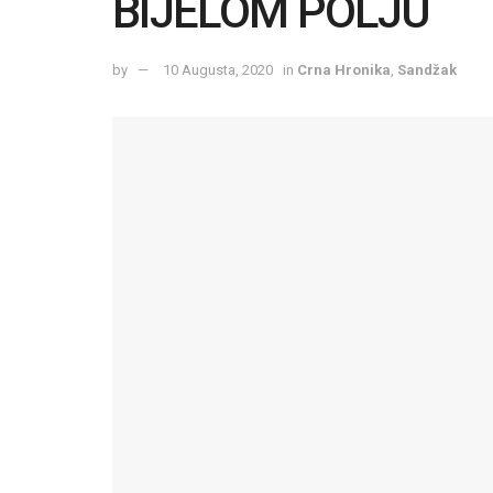
BIJELOM POLJU
by
10 Augusta, 2020
in
Crna Hronika
,
Sandžak