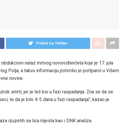
Podeli na Twitter
e obdukcioni nalaz mrtvog novorođenčeta koje je 17. jula
log Polja, a takvu informaciju potvrdio je portparol u Višem
evne novine.
ok smrti, jer je leš bio u fazi raspadanja. Zna se da se
, te da je bilo 4-5 dana u fazi raspadanja”, kazao je
aza izuzetih sa lica mjesta kao i DNK analiza.