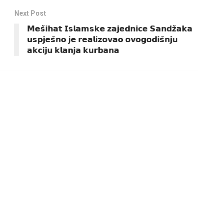
Next Post
𝗠𝗲𝘀̌𝗶𝗵𝗮𝘁 𝗜𝘀𝗹𝗮𝗺𝘀𝗸𝗲 𝘇𝗮𝗷𝗲𝗱𝗻𝗶𝗰𝗲 𝗦𝗮𝗻𝗱𝘇̌𝗮𝗸𝗮
𝘂𝘀𝗽𝗷𝗲𝘀̌𝗻𝗼 𝗷𝗲 𝗿𝗲𝗮𝗹𝗶𝘇𝗼𝘃𝗮𝗼 𝗼𝘃𝗼𝗴𝗼𝗱𝗶𝘀̌𝗻𝗷𝘂
𝗮𝗸𝗰𝗶𝗷𝘂 𝗸𝗹𝗮𝗻𝗷𝗮 𝗸𝘂𝗿𝗯𝗮𝗻𝗮