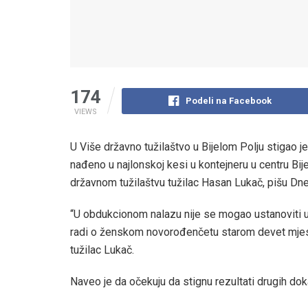
174
Podeli na Facebook
VIEWS
U Više državno tužilaštvo u Bijelom Polju stigao j
nađeno u najlonskoj kesi u kontejneru u centru Bije
državnom tužilaštvu tužilac Hasan Lukač, pišu Dn
“U obdukcionom nalazu nije se mogao ustanoviti uzr
radi o ženskom novorođenčetu starom devet mjeseci
tužilac Lukač.
Naveo je da očekuju da stignu rezultati drugih dok