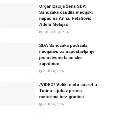
Organizacija žena SDA
Sandžaka osudila medijski
napad na Anisu Fetahović i
Adelu Melajac
3 AUGUSTA, 2026
SDA Sandžaka podržala
inicijativu za uspostavljanje
jedinstvene Islamske
zajednice
28 JULA, 2026
/VIDEO/ Veliki moto susret u
Tutinu: Ljubav prema
motorima bez granica
27 JULA, 2026