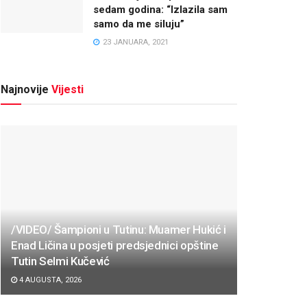
sedam godina: “Izlazila sam
samo da me siluju”
23 JANUARA, 2021
Najnovije
Vijesti
/VIDEO/ Šampioni u Tutinu: Muamer Hukić i
Enad Ličina u posjeti predsjednici opštine
Tutin Selmi Kučević
4 AUGUSTA, 2026