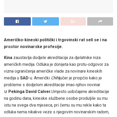
Američko-kineski politički i trgovinski rat seli se i na
prostor novinarske profesije.
Kina
zaustavlja dodjele akreditacija za djelatnike niza
američkih medija. Odluka je donijeta kao protu-odgovor za
vizna ograničenja američke vlade za novinare kineskih
medija u
SAD
-u. Američki
CNN
jučer je priopćio kako je
probleme s dodjelom akreditacije imao njihov novinar
iz
Pekinga David Calver.
Umjesto uobičajene akreditacije
na godinu dana, kineske službene osobe produljile su mu
istu na svega dva mjeseca, pri čemu su mu rekle kako ta
odluka nema nikakve veze s njegovim novinarskim radom,