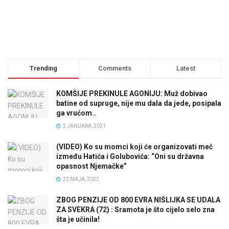
Trending
Comments
Latest
KOMŠIJE PREKINULE AGONIJU: Muž dobivao
batine od supruge, nije mu dala da jede, posipala
ga vrućom..
2 JANUARA, 2021
(VIDEO) Ko su momci koji će organizovati meč
između Hatića i Golubovića: “Oni su državna
opasnost Njemačke”
22 MAJA, 2022
ZBOG PENZIJE OD 800 EVRA NIŠLIJKA SE UDALA
ZA SVEKRA (72) : Sramota je što cijelo selo zna
šta je učinila!