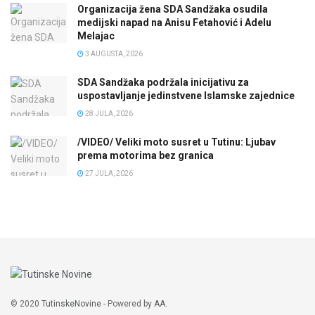
Organizacija žena SDA Sandžaka osudila
medijski napad na Anisu Fetahović i Adelu
Melajac
3 AUGUSTA, 2026
SDA Sandžaka podržala inicijativu za
uspostavljanje jedinstvene Islamske zajednice
28 JULA, 2026
/VIDEO/ Veliki moto susret u Tutinu: Ljubav
prema motorima bez granica
27 JULA, 2026
© 2020
TutinskeNovine
- Powered by
AA
.