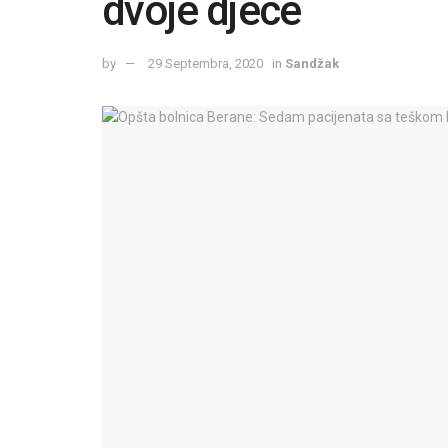
dvoje djece
by
29 Septembra, 2020
in
Sandžak