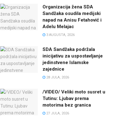
Organizacija žena SDA
Sandžaka osudila medijski
napad na Anisu Fetahović i
Adelu Melajac
3 AUGUSTA, 2026
SDA Sandžaka podržala
inicijativu za uspostavljanje
jedinstvene Islamske
zajednice
28 JULA, 2026
/VIDEO/ Veliki moto susret u
Tutinu: Ljubav prema
motorima bez granica
27 JULA, 2026