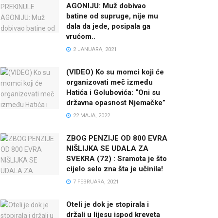
AGONIJU: Muž dobivao
batine od supruge, nije mu
dala da jede, posipala ga
vrućom..
2 JANUARA, 2021
(VIDEO) Ko su momci koji će
organizovati meč između
Hatića i Golubovića: “Oni su
državna opasnost Njemačke”
22 MAJA, 2022
ZBOG PENZIJE OD 800 EVRA
NIŠLIJKA SE UDALA ZA
SVEKRA (72) : Sramota je što
cijelo selo zna šta je učinila!
7 FEBRUARA, 2021
Oteli je dok je stopirala i
držali u lijesu ispod kreveta