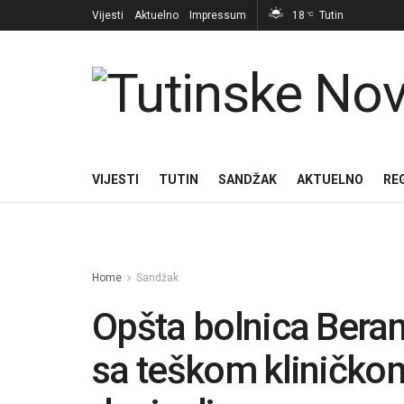
Vijesti
Aktuelno
Impressum
18
Tutin
°C
VIJESTI
TUTIN
SANDŽAK
AKTUELNO
RE
Home
Sandžak
Opšta bolnica Bera
sa teškom kliničkom