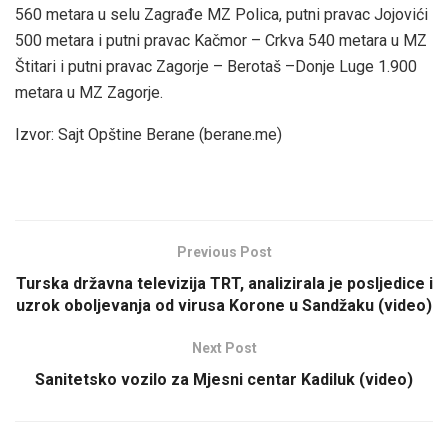
560 metara u selu Zagrađe MZ Polica, putni pravac Jojovići
500 metara i putni pravac Kačmor – Crkva 540 metara u MZ
Štitari i putni pravac Zagorje – Berotaš –Donje Luge 1.900
metara u MZ Zagorje.
Izvor: Sajt Opštine Berane (berane.me)
Previous Post
Turska državna televizija TRT, analizirala je posljedice i
uzrok oboljevanja od virusa Korone u Sandžaku (video)
Next Post
Sanitetsko vozilo za Mjesni centar Kadiluk (video)