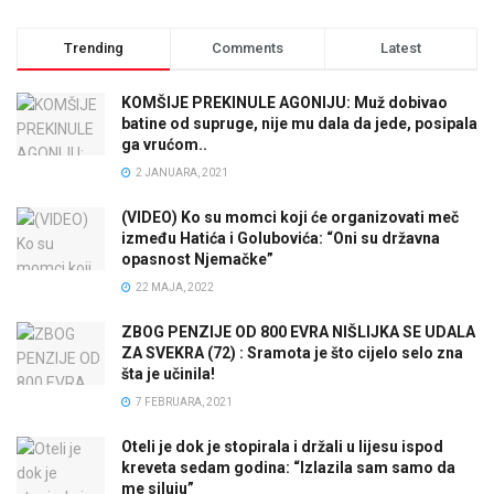
Trending
Comments
Latest
KOMŠIJE PREKINULE AGONIJU: Muž dobivao
batine od supruge, nije mu dala da jede, posipala
ga vrućom..
2 JANUARA, 2021
(VIDEO) Ko su momci koji će organizovati meč
između Hatića i Golubovića: “Oni su državna
opasnost Njemačke”
22 MAJA, 2022
ZBOG PENZIJE OD 800 EVRA NIŠLIJKA SE UDALA
ZA SVEKRA (72) : Sramota je što cijelo selo zna
šta je učinila!
7 FEBRUARA, 2021
Oteli je dok je stopirala i držali u lijesu ispod
kreveta sedam godina: “Izlazila sam samo da
me siluju”