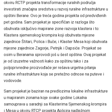
okviru RCTP projekta transformacije ruralnih područja
investirati značajna sredstva u razvoj ruralne infrastrukture u
opštini Berane. Ovo je treća godina projekta od predviđenih
pet godina. Sam projekat je specifičan iz razloga što
obuhvata isključivo mapirane zone razvoja klastera i to:
Klastera sjemenskog krompira koji obuhvata mjesne
zajednice Štitari, Polica i Buče; i Klaster Mesa koji obuhvata
mjesne zajednice Zagorje, Petnjik i Dapsiće. Projekat se
osim u Beranama sprovodi još u šest opština. Ovaj projekat
je od izuzetne važnosti kako za opštinu tako i za
poljoprivredne proizvođače jer rešava urgetna pitanja
ruralne infrastrukture koja se pretežno odnose na puteve i
vodovode.
Sam projekat je baziran na predlozima lokalne infrastrukture
u mapiranim zonama koje svake godine Lokalna
samouprava u saradnji sa Klasterima Sjemenskog krompira
i Mesa u okviru RTCP projekta Aplicira nadležnom