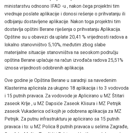
ministarstvu odnosno IFAD -u , nakon čega projektni tim
vrednuje poslate aplikacije i donosi rešenje o prihvatanju ili
odbijanju dostavljene aplikacije. Nakon toga projektni tim
dostavlja opštini Berane riješenja o prihvatanju Aplikacija.
Opštine su u obavezi da uplate 20,41 % vrijednosti radova a
lokalno stanovništvo 5,10%, međutim zbog slabe
materijalne situacije stanovništva na seoskom području
opština Berane uplaćuje na račun izvođača radova 25,51%
iznosa vrijednosti odobrenih aplikacija.
Ove godine je Opština Berane u saradnji sa navedenim
Klasterima aplicirala za ukupno 18 aplikacija i to 3 vodovoda
i 15 putnih pravaca. Za vodovode je Aplicirano u MZ Štitari
zaseok Krlje , u MZ Dapsiće Zaseok Klisura i MZ Petnjik
zaseok Vukaderica od kojih je odobrena aplikacija za MZ
Petnjik. Za putnu infrastrukturu je aplicirano sa 15 putnih
pravaca i to: u MZ Polica 8 putnih pravaca u selima Zagrađe,