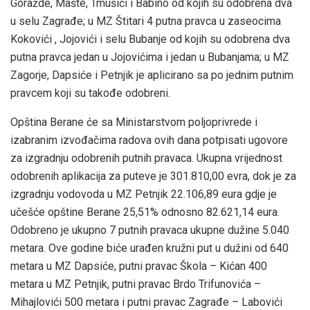
Goražde, Mašte, Tmušići i Babino od kojih su odobrena dva
u selu Zagrađe; u MZ Štitari 4 putna pravca u zaseocima
Kokovići , Jojovići i selu Bubanje od kojih su odobrena dva
putna pravca jedan u Jojovićima i jedan u Bubanjama; u MZ
Zagorje, Dapsiće i Petnjik je aplicirano sa po jednim putnim
pravcem koji su takođe odobreni.
Opština Berane će sa Ministarstvom poljoprivrede i
izabranim izvođačima radova ovih dana potpisati ugovore
za izgradnju odobrenih putnih pravaca. Ukupna vrijednost
odobrenih aplikacija za puteve je 301.810,00 evra, dok je za
izgradnju vodovoda u MZ Petnjik 22.106,89 eura gdje je
učešće opštine Berane 25,51% odnosno 82.621,14 eura.
Odobreno je ukupno 7 putnih pravaca ukupne dužine 5.040
metara. Ove godine biće urađen kružni put u dužini od 640
metara u MZ Dapsiće, putni pravac Škola – Kićan 400
metara u MZ Petnjik, putni pravac Brdo Trifunovića –
Mihajlovići 500 metara i putni pravac Zagrađe – Labovići