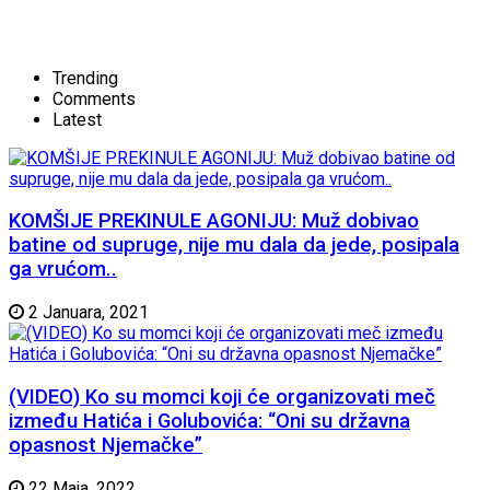
Trending
Comments
Latest
KOMŠIJE PREKINULE AGONIJU: Muž dobivao
batine od supruge, nije mu dala da jede, posipala
ga vrućom..
2 Januara, 2021
(VIDEO) Ko su momci koji će organizovati meč
između Hatića i Golubovića: “Oni su državna
opasnost Njemačke”
22 Maja, 2022