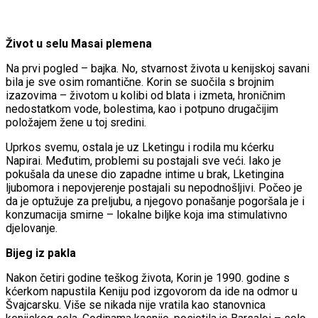
Život u selu Masai plemena
Na prvi pogled – bajka. No, stvarnost života u kenijskoj savani
bila je sve osim romantične. Korin se suočila s brojnim
izazovima – životom u kolibi od blata i izmeta, hroničnim
nedostatkom vode, bolestima, kao i potpuno drugačijim
položajem žene u toj sredini.
Uprkos svemu, ostala je uz Lketingu i rodila mu kćerku
Napirai. Međutim, problemi su postajali sve veći. Iako je
pokušala da unese dio zapadne intime u brak, Lketingina
ljubomora i nepovjerenje postajali su nepodnošljivi. Počeo je
da je optužuje za preljubu, a njegovo ponašanje pogoršala je i
konzumacija smirne – lokalne biljke koja ima stimulativno
djelovanje.
Bijeg iz pakla
Nakon četiri godine teškog života, Korin je 1990. godine s
kćerkom napustila Keniju pod izgovorom da ide na odmor u
Švajcarsku. Više se nikada nije vratila kao stanovnica