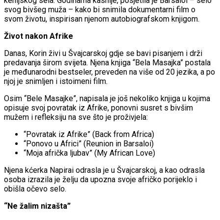
kenijskog sela. Godinama kasnije, posjetila je Barsaloi – selo
svog bivšeg muža – kako bi snimila dokumentarni film o
svom životu, inspirisan njenom autobiografskom knjigom.
Život nakon Afrike
Danas, Korin živi u Švajcarskoj gdje se bavi pisanjem i drži
predavanja širom svijeta. Njena knjiga “Bela Masajka” postala
je međunarodni bestseler, preveden na više od 20 jezika, a po
njoj je snimljen i istoimeni film.
Osim “Bele Masajke”, napisala je još nekoliko knjiga u kojima
opisuje svoj povratak iz Afrike, ponovni susret s bivšim
mužem i refleksiju na sve što je proživjela:
“Povratak iz Afrike” (Back from Africa)
“Ponovo u Africi” (Reunion in Barsaloi)
“Moja afrička ljubav” (My African Love)
Njena kćerka Napirai odrasla je u Švajcarskoj, a kao odrasla
osoba izrazila je želju da upozna svoje afričko porijeklo i
obišla očevo selo.
“Ne žalim nizašta”