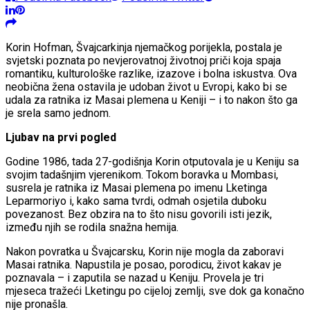
Korin Hofman, Švajcarkinja njemačkog porijekla, postala je
svjetski poznata po nevjerovatnoj životnoj priči koja spaja
romantiku, kulturološke razlike, izazove i bolna iskustva. Ova
neobična žena ostavila je udoban život u Evropi, kako bi se
udala za ratnika iz Masai plemena u Keniji – i to nakon što ga
je srela samo jednom.
Ljubav na prvi pogled
Godine 1986, tada 27-godišnja Korin otputovala je u Keniju sa
svojim tadašnjim vjerenikom. Tokom boravka u Mombasi,
susrela je ratnika iz Masai plemena po imenu Lketinga
Leparmoriyo i, kako sama tvrdi, odmah osjetila duboku
povezanost. Bez obzira na to što nisu govorili isti jezik,
između njih se rodila snažna hemija.
Nakon povratka u Švajcarsku, Korin nije mogla da zaboravi
Masai ratnika. Napustila je posao, porodicu, život kakav je
poznavala – i zaputila se nazad u Keniju. Provela je tri
mjeseca tražeći Lketingu po cijeloj zemlji, sve dok ga konačno
nije pronašla.