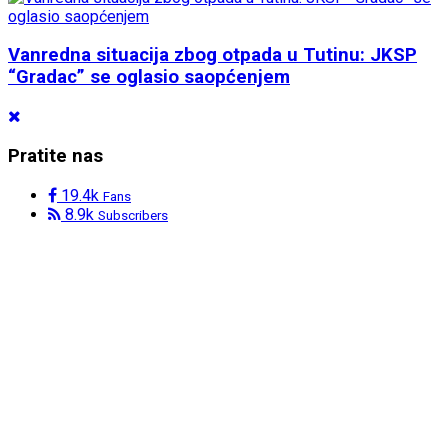
Vanredna situacija zbog otpada u Tutinu: JKSP
“Gradac” se oglasio saopćenjem
Pratite nas
19.4k
Fans
8.9k
Subscribers