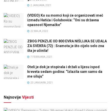
2 JANUARA, 2021
(VIDEO) Ko su momci koji će organizovati meč
između Hatića i Golubovića: “Oni su državna
opasnost Njemačke”
22 MAJA, 2022
ZBOG PENZIJE OD 800 EVRA NIŠLIJKA SE UDALA
ZA SVEKRA (72) : Sramota je što cijelo selo zna
šta je učinila!
7 FEBRUARA, 2021
Oteli je dok je stopirala i držali u lijesu ispod
kreveta sedam godina: “Izlazila sam samo da
me siluju”
23 JANUARA, 2021
Najnovije
Vijesti