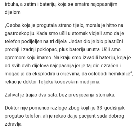
trbuha, a zatim i bateriju, koja se smatra najopasnijim
dijelom.
„Osoba koja je progutala strano tijelo, morala je hitno na
gastroskopiju. Kada smo ušli u stomak vidjeli smo da je
telefon podijeljen na tri dijela. Jedan dio je bio plastični
prednji i zadnji poklopac, plus baterija unutra. Ušli smo
opremom koju imamo. Na kraju smo izvadili bateriju, koja je
od svih ovih dijelova najopasnija jer je taj dio ozračen i
mogao je da eksplodira u crijevima, da oslobodi hemikalije“,
rekao je doktor Teljeku kosovskim medijima.
Zahvat je trajao dva sata, bez presijecanja stomaka.
Doktor nije pomenuo razloge zbog kojih je 33-godišnjak
progutao telefon, ali je rekao da je pacijent sada dobrog
zdravlja.