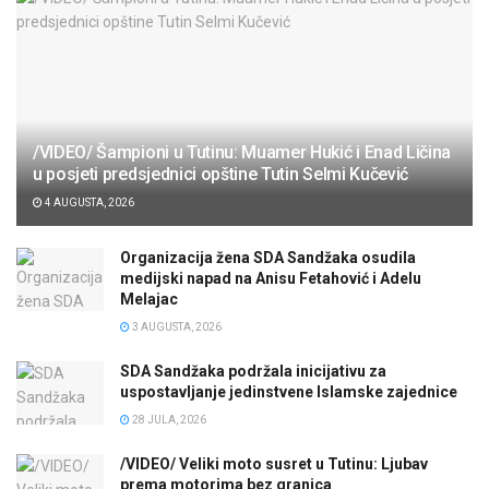
/VIDEO/ Šampioni u Tutinu: Muamer Hukić i Enad Ličina
u posjeti predsjednici opštine Tutin Selmi Kučević
4 AUGUSTA, 2026
Organizacija žena SDA Sandžaka osudila
medijski napad na Anisu Fetahović i Adelu
Melajac
3 AUGUSTA, 2026
SDA Sandžaka podržala inicijativu za
uspostavljanje jedinstvene Islamske zajednice
28 JULA, 2026
/VIDEO/ Veliki moto susret u Tutinu: Ljubav
prema motorima bez granica