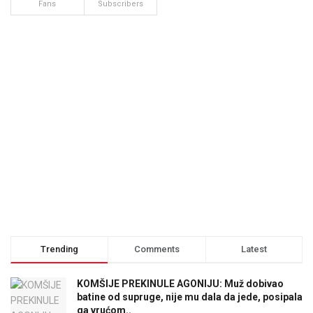
Fans
Subscribers
Trending
Comments
Latest
KOMŠIJE PREKINULE AGONIJU: Muž dobivao
batine od supruge, nije mu dala da jede, posipala
ga vrućom..