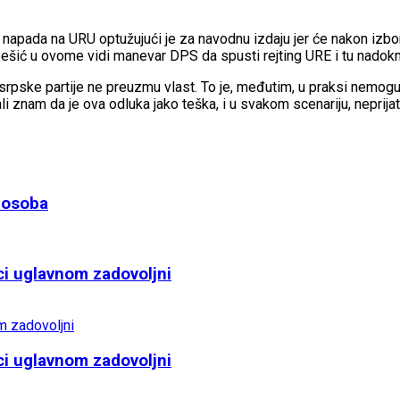
 napada na URU optužujući je za navodnu izdaju jer će nakon izbor
šić u ovome vidi manevar DPS da spusti rejting URE i tu nadokna
srpske partije ne preuzmu vlast. To je, međutim, u praksi nemoguće
li znam da je ova odluka jako teška, i u svakom scenariju, neprija
 osoba
ci uglavnom zadovoljni
ci uglavnom zadovoljni