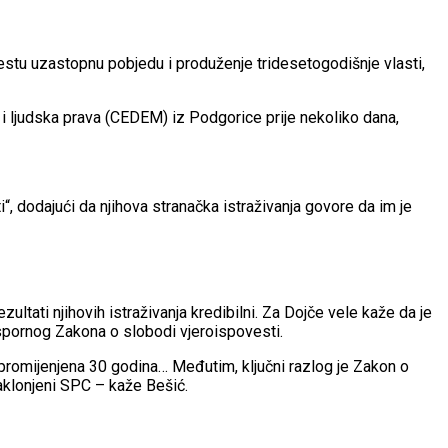
aestu uzastopnu pobjedu i produženje tridesetogodišnje vlasti,
u i ljudska prava (CEDEM) iz Podgorice prije nekoliko dana,
i“, dodajući da njihova stranačka istraživanja govore da im je
ultati njihovih istraživanja kredibilni. Za Dojče vele kaže da je
o spornog Zakona o slobodi vjeroispovesti.
 promijenjena 30 godina… Međutim, ključni razlog je Zakon o
naklonjeni SPC – kaže Bešić.