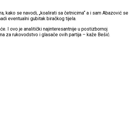
a, kako se navodi, „koalirati sa četnicima“ a i sam Abazović se
di eventualni gubitak biračkog tijela.
. I ovo je analitički najinteresantnije u postizbornoj
tna za rukovodstvo i glasače ovih partija – kaže Bešić.