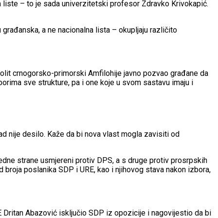
 liste – to je sada univerzitetski profesor Zdravko Krivokapić.
građanska, a ne nacionalna lista – okupljaju različito
polit crnogorsko-primorski Amfilohije javno pozvao građane da
zborima sve strukture, pa i one koje u svom sastavu imaju i
 nije desilo. Kaže da bi nova vlast mogla zavisiti od
edne strane usmjereni protiv DPS, a s druge protiv prosrpskih
d broja poslanika SDP i URE, kao i njihovog stava nakon izbora,
Dritan Abazović isključio SDP iz opozicije i nagovijestio da bi