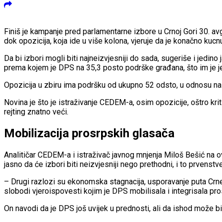
Finiš je kampanje pred parlamentarne izbore u Crnoj Gori 30. av
dok opozicija, koja ide u više kolona, vjeruje da je konačno kuc
Da bi izbori mogli biti najneizvjesniji do sada, sugeriše i jedi
prema kojem je DPS na 35,3 posto podrške građana, što im je jed
Opozicija u zbiru ima podršku od ukupno 52 odsto, u odnosu na 
Novina je što je istraživanje CEDEM-a, osim opozicije, oštro krit
rejting znatno veći.
Mobilizacija prosrpskih glasača
Analitičar CEDEM-a i istraživač javnog mnjenja Miloš Bešić na ove
jasno da će izbori biti neizvjesniji nego prethodni, i to prve
– Drugi razlozi su ekonomska stagnacija, usporavanje puta Crne
slobodi vjeroispovesti kojim je DPS mobilisala i integrisala pr
On navodi da je DPS još uvijek u prednosti, ali da ishod može biti