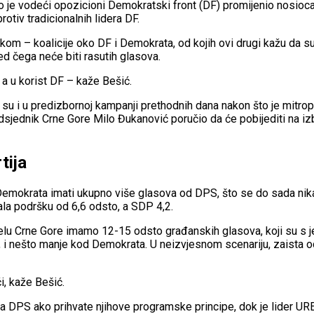
to je vodeći opozicioni Demokratski front (DF) promijenio nosioca
tiv tradicionalnih lidera DF.
kom – koalicije oko DF i Demokrata, od kojih ovi drugi kažu da su 
jed čega neće biti rasutih glasova.
 a u korist DF – kaže Bešić.
 su i u predizbornoj kampanji prethodnih dana nakon što je mitro
predsjednik Crne Gore Milo Đukanović poručio da će pobijediti na i
tija
Demokrata imati ukupno više glasova od DPS, što se do sada nikad
ala podršku od 6,6 odsto, a SDP 4,2.
elu Crne Gore imamo 12-15 odsto građanskih glasova, koji su s j
, i nešto manje kod Demokrata. U neizvjesnom scenariju, zaista o
ći, kaže Bešić.
 DPS ako prihvate njihove programske principe, dok je lider URE 