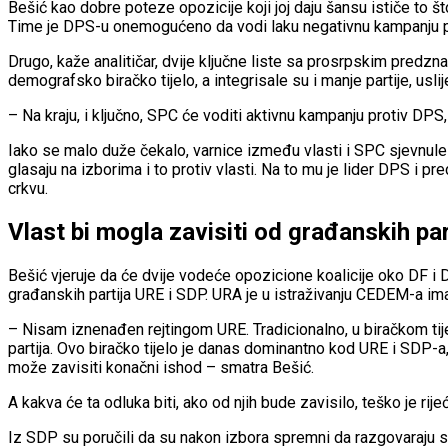
Bešić kao dobre poteze opozicije koji joj daju šansu ističe to š
Time je DPS-u onemogućeno da vodi laku negativnu kampanju pro
Drugo, kaže analitičar, dvije ključne liste sa prosrpskim predzna
demografsko biračko tijelo, a integrisale su i manje partije, usli
– Na kraju, i ključno, SPC će voditi aktivnu kampanju protiv DPS,
Iako se malo duže čekalo, varnice između vlasti i SPC sjevnule
glasaju na izborima i to protiv vlasti. Na to mu je lider DPS i 
crkvu.
Vlast bi mogla zavisiti od građanskih par
Bešić vjeruje da će dvije vodeće opozicione koalicije oko DF i 
građanskih partija URE i SDP. URA je u istraživanju CEDEM-a im
– Nisam iznenađen rejtingom URE. Tradicionalno, u biračkom tij
partija. Ovo biračko tijelo je danas dominantno kod URE i SDP-a
može zavisiti konačni ishod – smatra Bešić.
A kakva će ta odluka biti, ako od njih bude zavisilo, teško je rije
Iz SDP su poručili da su nakon izbora spremni da razgovaraju sa