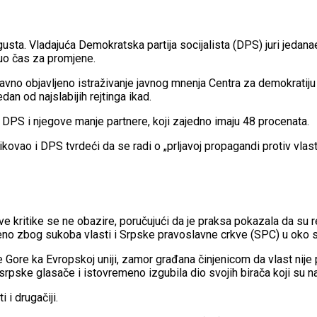
gusta. Vladajuća Demokratska partija socijalista (DPS) juri jedan
nuo čas za promjene.
no javno objavljeno istraživanje javnog mnenja Centra za demokratij
an od najslabijih rejtinga ikad.
DPS i njegove manje partnere, koji zajedno imaju 48 procenata.
ikovao i DPS tvrdeći da se radi o „prljavoj propagandi protiv vlast
 kritike se ne obazire, poručujući da je praksa pokazala da su rez
nstveno zbog sukoba vlasti i Srpske pravoslavne crkve (SPC) u ok
 Gore ka Evropskoj uniji, zamor građana činjenicom da vlast nije
osrpske glasače i istovremeno izgubila dio svojih birača koji su 
 i drugačiji.