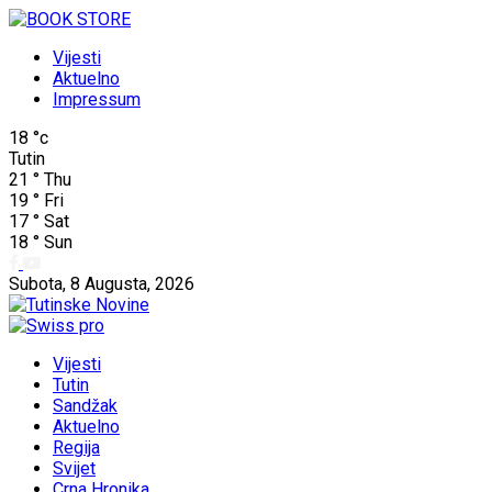
Vijesti
Aktuelno
Impressum
18
°c
Tutin
21
°
Thu
19
°
Fri
17
°
Sat
18
°
Sun
Subota, 8 Augusta, 2026
Vijesti
Tutin
Sandžak
Aktuelno
Regija
Svijet
Crna Hronika