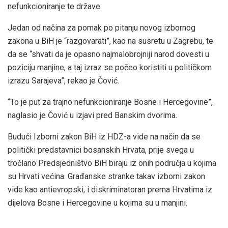
nefunkcioniranje te države.
Jedan od načina za pomak po pitanju novog izbornog
zakona u BiH je “razgovarati”, kao na susretu u Zagrebu, te
da se “shvati da je opasno najmalobrojniji narod dovesti u
poziciju manjine, a taj izraz se počeo koristiti u političkom
izrazu Sarajeva”, rekao je Čović.
“To je put za trajno nefunkcioniranje Bosne i Hercegovine”,
naglasio je Čović u izjavi pred Banskim dvorima.
Budući Izborni zakon BiH iz HDZ-a vide na način da se
politički predstavnici bosanskih Hrvata, prije svega u
tročlano Predsjedništvo BiH biraju iz onih područja u kojima
su Hrvati većina. Građanske stranke takav izborni zakon
vide kao antievropski, i diskriminatoran prema Hrvatima iz
dijelova Bosne i Hercegovine u kojima su u manjini.