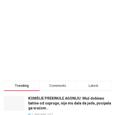
Trending
Comments
Latest
KOMŠIJE PREKINULE AGONIJU: Muž dobivao
batine od supruge, nije mu dala da jede, posipala
ga vrućom..
2 JANUARA, 2021