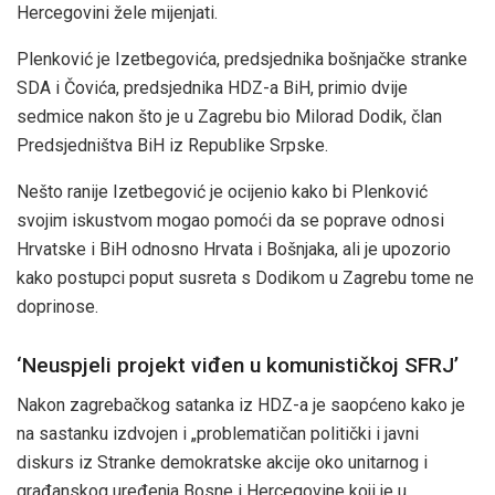
Hercegovini žele mijenjati.
Plenković je Izetbegovića, predsjednika bošnjačke stranke
SDA i Čovića, predsjednika HDZ-a BiH, primio dvije
sedmice nakon što je u Zagrebu bio Milorad Dodik, član
Predsjedništva BiH iz Republike Srpske.
Nešto ranije Izetbegović je ocijenio kako bi Plenković
svojim iskustvom mogao pomoći da se poprave odnosi
Hrvatske i BiH odnosno Hrvata i Bošnjaka, ali je upozorio
kako postupci poput susreta s Dodikom u Zagrebu tome ne
doprinose.
‘Neuspjeli projekt viđen u komunističkoj SFRJ’
Nakon zagrebačkog satanka iz HDZ-a je saopćeno kako je
na sastanku izdvojen i „problematičan politički i javni
diskurs iz Stranke demokratske akcije oko unitarnog i
građanskog uređenja Bosne i Hercegovine koji je u