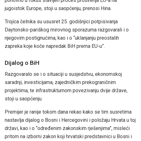
ponovno u fokus stavljen proces proširenja EU-a na
jugoistok Europe, stoji u saopćenju, prenosi Hina.
Trojica čelnika su ususret 25. godišnjici potpisivanja
Daytonsko-pariškog mirovnog sporazuma razgovarali i o
njegovim postignućima, kao i o “uklanjanju preostalih
zapreka koje koče napredak BiH prema EU-u”.
Dijalog o BiH
Razgovaralo se i o situaciji u susjedstvu, ekonomskoj
saradnji, investicijama, zajedničkim prekograničnim
projektima, te infrastrukturnom povezivanju dvije države,
stoji u saopćenju.
Premijer je ranije tokom dana rekao kako se tim susretima
nastavlja dijalog o Bosni i Hercegovini i položaju Hrvata u toj
državi, kao i o “određenim zakonskim rješenjima”, misleći
pritom na izborni zakon koji hrvatski predstavnici u Bosni i