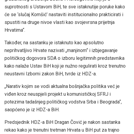
suprotnosti s Ustavom BiH, te sve istaknutije poruke kako
će se ‘slučaj Komšić’ nastaviti institucionalno prakticirati i
spustiti na druge nivoe vlasti kao svojevrsna prijetnja
Hrvatima“.
Također, na sastanku je istaknuto kao apsolutno
neprihvatljivo Hrvate nazivati „manjinom“ i izbjegavanje
političkog dogovora SDA o izboru legitimnih predstavnika
kako nalaže Ustav BiH koji je nužno regulirati kroz trenutno
neustavni Izborni zakon BiH, tvrde iz HDZ-a.
„Narativ kojim se vodi aktualna bošnjačka politika već je
viđen kroz neuspjeli projekt u komunističkoj SFRJ i
potezima tadašnjeg političkog vodstva Srba i Beograda“,
saopćeno je iz HDZ-a BiH.
Predsjednik HDZ-a BiH Dragan Čović je nakon sastanka
rekao kako je trenutni tretman Hrvata u BiH put za trajno