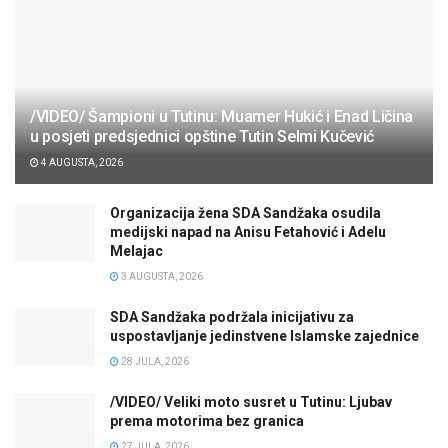
/VIDEO/ Šampioni u Tutinu: Muamer Hukić i Enad Ličina
u posjeti predsjednici opštine Tutin Selmi Kučević
4 AUGUSTA, 2026
Organizacija žena SDA Sandžaka osudila
medijski napad na Anisu Fetahović i Adelu
Melajac
3 AUGUSTA, 2026
SDA Sandžaka podržala inicijativu za
uspostavljanje jedinstvene Islamske zajednice
28 JULA, 2026
/VIDEO/ Veliki moto susret u Tutinu: Ljubav
prema motorima bez granica
27 JULA, 2026