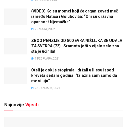
(VIDEO) Ko su momci koji će organizovati meč
između Hatića i Golubovića: “Oni su državna
opasnost Njemačke”
22 MAJA, 2022
ZBOG PENZIJE OD 800 EVRA NIŠLIJKA SE UDALA
ZA SVEKRA (72) : Sramota je što cijelo selo zna
šta je učinila!
7 FEBRUARA, 2021
Oteli je dok je stopirala i držali u lijesu ispod
kreveta sedam godina: “Izlazila sam samo da
me siluju”
23 JANUARA, 2021
Najnovije
Vijesti