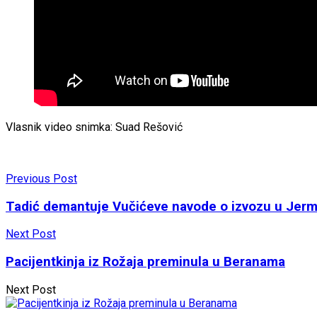
Vlasnik video snimka: Suad Rešović
Previous Post
Tadić demantuje Vučićeve navode o izvozu u Jerme
Next Post
Pacijentkinja iz Rožaja preminula u Beranama
Next Post