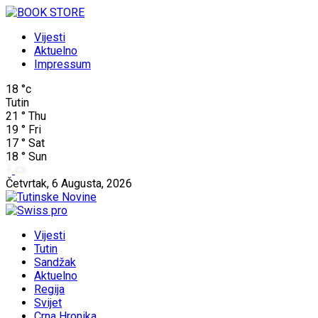
Vijesti
Aktuelno
Impressum
18
°c
Tutin
21
°
Thu
19
°
Fri
17
°
Sat
18
°
Sun
Četvrtak, 6 Augusta, 2026
Vijesti
Tutin
Sandžak
Aktuelno
Regija
Svijet
Crna Hronika