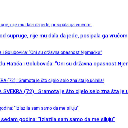
supruge, nije mu dala da jede, posipala ga vrućom.
đu Hatića i Golubovića: “Oni su državna opasnost Nj
KRA (72) : Sramota je što cijelo selo zna šta je uč
eta sedam godina: “Izlazila sam samo da me siluju”