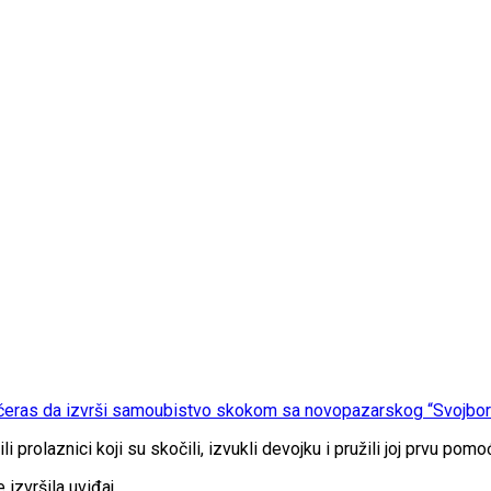
čeras da izvrši samoubistvo skokom sa novopazarskog “Svojbors
prolaznici koji su skočili, izvukli devojku i pružili joj prvu pomo
e izvršila uviđaj.