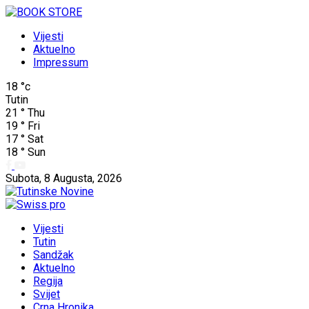
Vijesti
Aktuelno
Impressum
18
°c
Tutin
21
°
Thu
19
°
Fri
17
°
Sat
18
°
Sun
Subota, 8 Augusta, 2026
Vijesti
Tutin
Sandžak
Aktuelno
Regija
Svijet
Crna Hronika