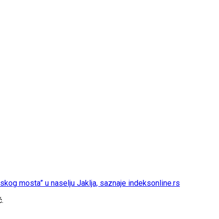
kog mosta” u naselju Jaklja, saznaje
indeksonline.rs
ć.