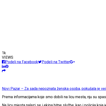
1k
VIEWS
Podeli na Facebook
Podeli na Twitter
Novi Pazar – Za sada nepoznata ženska osoba, pokušala je ve
Prema informacijama koje smo dobili na licu mesta, nju su spasili 
Na licu mjesta nalazi se i ekipa hitne službe, kao i policija koja j