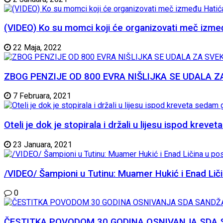
(VIDEO) Ko su momci koji će organizovati meč izme
22 Maja, 2022
ZBOG PENZIJE OD 800 EVRA NIŠLIJKA SE UDALA ZA SVE
7 Februara, 2021
Oteli je dok je stopirala i držali u lijesu ispod krev
23 Januara, 2021
/VIDEO/ Šampioni u Tutinu: Muamer Hukić i Enad Liči
0
ČESTITKA POVODOM 30 GODINA OSNIVANJA SDA 