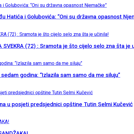
đu Hatića i Golubovića: “Oni su državna opasnost Nj
KRA (72) : Sramota je što cijelo selo zna šta je uč
eta sedam godina: “Izlazila sam samo da me siluju”
na u posjeti predsjednici opštine Tutin Selmi Kučević
SANDŽAKA!