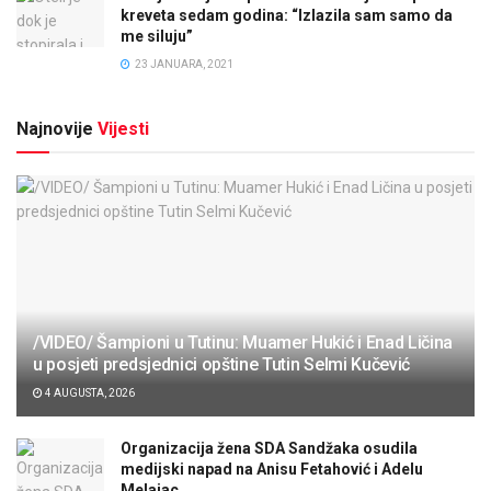
kreveta sedam godina: “Izlazila sam samo da
me siluju”
23 JANUARA, 2021
Najnovije
Vijesti
/VIDEO/ Šampioni u Tutinu: Muamer Hukić i Enad Ličina
u posjeti predsjednici opštine Tutin Selmi Kučević
4 AUGUSTA, 2026
Organizacija žena SDA Sandžaka osudila
medijski napad na Anisu Fetahović i Adelu
Melajac