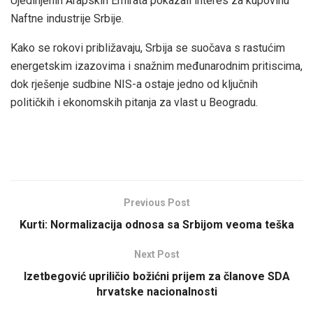
Ujedinjenih Arapskih Emirata pokazali interes za kupovinu
Naftne industrije Srbije.
Kako se rokovi približavaju, Srbija se suočava s rastućim
energetskim izazovima i snažnim međunarodnim pritiscima,
dok rješenje sudbine NIS-a ostaje jedno od ključnih
političkih i ekonomskih pitanja za vlast u Beogradu.
Previous Post
Kurti: Normalizacija odnosa sa Srbijom veoma teška
Next Post
Izetbegović upriličio božićni prijem za članove SDA
hrvatske nacionalnosti