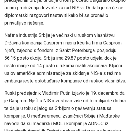
predsjednik Srbije, te da je u tom procesu osigurano ukupno
osam produženja dozvole za rad NIS-a. Dodala je da će se
diplomatski razgovori nastaviti kako bi se pronašlo
prihvatljivo rješenje.
Naftna industrija Srbije je većinski u ruskom vlasništvu.
Državna kompanija Gasprom i njena kćerka firma Gasprom
Njeft, zajedno s fondom iz Sankt Peterburga, posjeduju
56,15 posto akcija. Srbija ima 29,87 posto udjela, dok je
nešto manje od 14 posto u rukama malih akcionara. Ključni
uslov američke administracije za skidanje NIS-a s režima
embarga jeste oslobađanje kompanije od ruskog vlasništva.
Ruski predsjednik Vladimir Putin izjavio je 19. decembra da
je Gasprom Njeft u NIS investirao više od tri milijarde dolara
te da je u toku dijalog sa Srbijom o rješavanju statusa
kompanije. U međuvremenu, zvaničnici Srbije i Mađarske
navode da su mađarski MOL i kompanija ADNOC iz