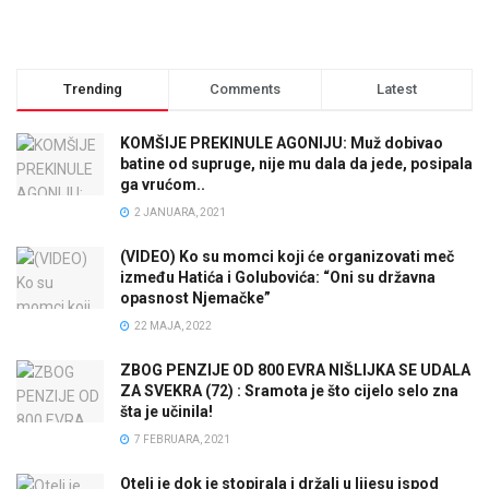
Trending
Comments
Latest
KOMŠIJE PREKINULE AGONIJU: Muž dobivao
batine od supruge, nije mu dala da jede, posipala
ga vrućom..
2 JANUARA, 2021
(VIDEO) Ko su momci koji će organizovati meč
između Hatića i Golubovića: “Oni su državna
opasnost Njemačke”
22 MAJA, 2022
ZBOG PENZIJE OD 800 EVRA NIŠLIJKA SE UDALA
ZA SVEKRA (72) : Sramota je što cijelo selo zna
šta je učinila!
7 FEBRUARA, 2021
Oteli je dok je stopirala i držali u lijesu ispod