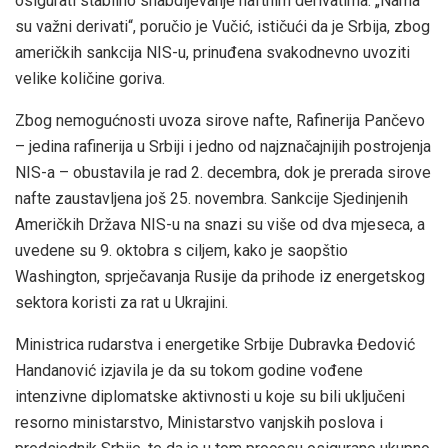
osigurati stabilno snabdijevanje naftnim derivatima. „Nama
su važni derivati“, poručio je Vučić, ističući da je Srbija, zbog
američkih sankcija NIS-u, prinuđena svakodnevno uvoziti
velike količine goriva.
Zbog nemogućnosti uvoza sirove nafte, Rafinerija Pančevo
– jedina rafinerija u Srbiji i jedno od najznačajnijih postrojenja
NIS-a – obustavila je rad 2. decembra, dok je prerada sirove
nafte zaustavljena još 25. novembra. Sankcije Sjedinjenih
Američkih Država NIS-u na snazi su više od dva mjeseca, a
uvedene su 9. oktobra s ciljem, kako je saopštio
Washington, sprječavanja Rusije da prihode iz energetskog
sektora koristi za rat u Ukrajini.
Ministrica rudarstva i energetike Srbije Dubravka Đedović
Handanović izjavila je da su tokom godine vođene
intenzivne diplomatske aktivnosti u koje su bili uključeni
resorno ministarstvo, Ministarstvo vanjskih poslova i