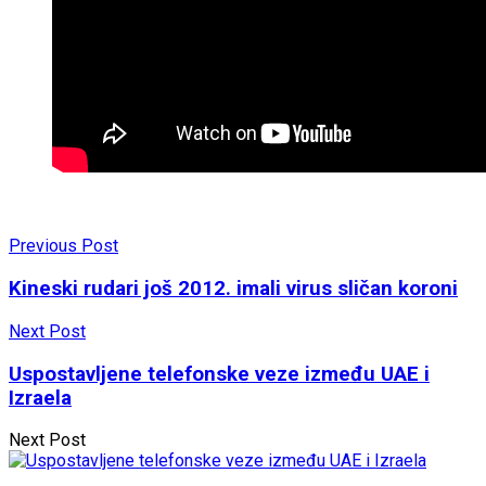
Previous Post
Kineski rudari još 2012. imali virus sličan koroni
Next Post
Uspostavljene telefonske veze između UAE i
Izraela
Next Post