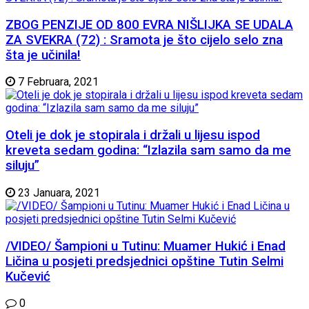
ZBOG PENZIJE OD 800 EVRA NIŠLIJKA SE UDALA
ZA SVEKRA (72) : Sramota je što cijelo selo zna
šta je učinila!
7 Februara, 2021
Oteli je dok je stopirala i držali u lijesu ispod
kreveta sedam godina: “Izlazila sam samo da me
siluju”
23 Januara, 2021
/VIDEO/ Šampioni u Tutinu: Muamer Hukić i Enad
Ličina u posjeti predsjednici opštine Tutin Selmi
Kučević
0