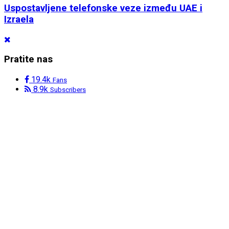
Uspostavljene telefonske veze između UAE i
Izraela
Pratite nas
19.4k
Fans
8.9k
Subscribers