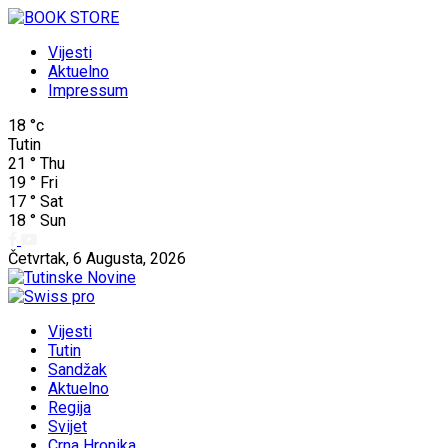
Vijesti
Aktuelno
Impressum
18
°c
Tutin
21
°
Thu
19
°
Fri
17
°
Sat
18
°
Sun
Četvrtak, 6 Augusta, 2026
Vijesti
Tutin
Sandžak
Aktuelno
Regija
Svijet
Crna Hronika