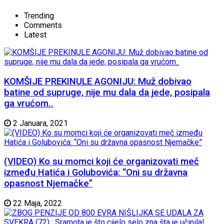
Trending
Comments
Latest
KOMŠIJE PREKINULE AGONIJU: Muž dobivao
batine od supruge, nije mu dala da jede, posipala
ga vrućom..
2 Januara, 2021
(VIDEO) Ko su momci koji će organizovati meč
između Hatića i Golubovića: “Oni su državna
opasnost Njemačke”
22 Maja, 2022