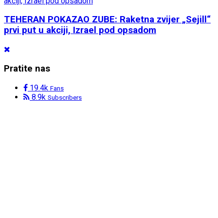
TEHERAN POKAZAO ZUBE: Raketna zvijer „Sejill“
prvi put u akciji, Izrael pod opsadom
Pratite nas
19.4k
Fans
8.9k
Subscribers