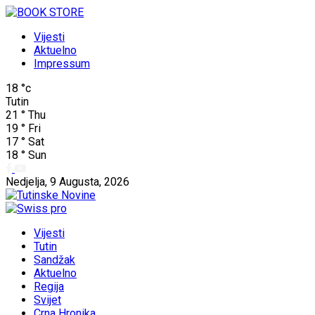
Vijesti
Aktuelno
Impressum
18
°c
Tutin
21
°
Thu
19
°
Fri
17
°
Sat
18
°
Sun
Nedjelja, 9 Augusta, 2026
Vijesti
Tutin
Sandžak
Aktuelno
Regija
Svijet
Crna Hronika