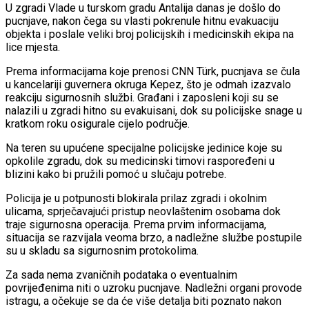
U zgradi Vlade u turskom gradu Antalija danas je došlo do
pucnjave, nakon čega su vlasti pokrenule hitnu evakuaciju
objekta i poslale veliki broj policijskih i medicinskih ekipa na
lice mjesta.
Prema informacijama koje prenosi CNN Türk, pucnjava se čula
u kancelariji guvernera okruga Kepez, što je odmah izazvalo
reakciju sigurnosnih službi. Građani i zaposleni koji su se
nalazili u zgradi hitno su evakuisani, dok su policijske snage u
kratkom roku osigurale cijelo područje.
Na teren su upućene specijalne policijske jedinice koje su
opkolile zgradu, dok su medicinski timovi raspoređeni u
blizini kako bi pružili pomoć u slučaju potrebe.
Policija je u potpunosti blokirala prilaz zgradi i okolnim
ulicama, sprječavajući pristup neovlaštenim osobama dok
traje sigurnosna operacija. Prema prvim informacijama,
situacija se razvijala veoma brzo, a nadležne službe postupile
su u skladu sa sigurnosnim protokolima.
Za sada nema zvaničnih podataka o eventualnim
povrijeđenima niti o uzroku pucnjave. Nadležni organi provode
istragu, a očekuje se da će više detalja biti poznato nakon