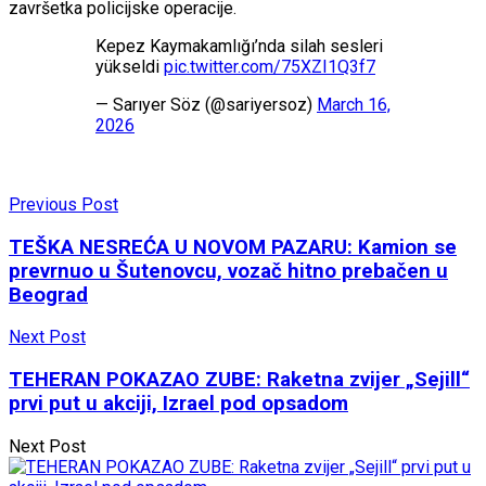
završetka policijske operacije.
Kepez Kaymakamlığı’nda silah sesleri
yükseldi
pic.twitter.com/75XZI1Q3f7
— Sarıyer Söz (@sariyersoz)
March 16,
2026
Previous Post
TEŠKA NESREĆA U NOVOM PAZARU: Kamion se
prevrnuo u Šutenovcu, vozač hitno prebačen u
Beograd
Next Post
TEHERAN POKAZAO ZUBE: Raketna zvijer „Sejill“
prvi put u akciji, Izrael pod opsadom
Next Post