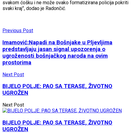
svakom ćošku i ne može ovako formatizirana policija pokriti
svaki kraj”, dodao je Radončić.
Previous Post
Imamović:Napadi na Bošnjake u Pljevljima
predstavljaju jasan signal upozorenja o
ugroženosti bošnjačkog naroda na ovim
prostorima
Next Post
BIJELO POLJE: PAO SA TERASE, ŽIVOTNO
UGROŽEN
Next Post
BIJELO POLJE: PAO SA TERASE, ŽIVOTNO
UGROŽEN