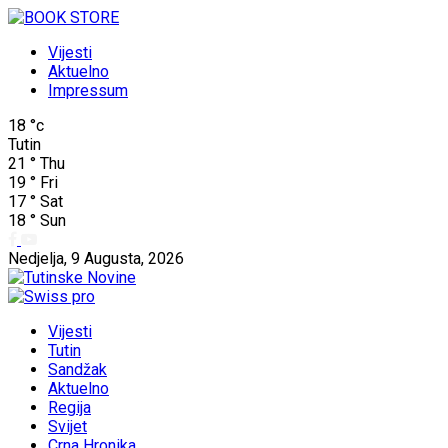
Vijesti
Aktuelno
Impressum
18
°c
Tutin
21
°
Thu
19
°
Fri
17
°
Sat
18
°
Sun
Nedjelja, 9 Augusta, 2026
Vijesti
Tutin
Sandžak
Aktuelno
Regija
Svijet
Crna Hronika