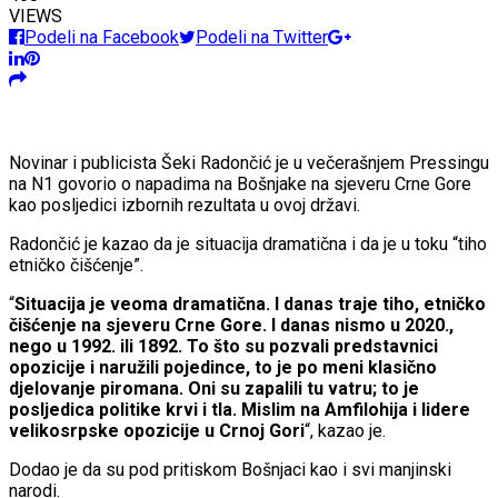
VIEWS
Podeli na Facebook
Podeli na Twitter
Novinar i publicista Šeki Radončić je u večerašnjem Pressingu
na N1 govorio o napadima na Bošnjake na sjeveru Crne Gore
kao posljedici izbornih rezultata u ovoj državi.
Radončić je kazao da je situacija dramatična i da je u toku “tiho
etničko čišćenje”.
“
Situacija je veoma dramatična. I danas traje tiho, etničko
čišćenje na sjeveru Crne Gore. I danas nismo u 2020.,
nego u 1992. ili 1892. To što su pozvali predstavnici
opozicije i naružili pojedince, to je po meni klasično
djelovanje piromana. Oni su zapalili tu vatru; to je
posljedica politike krvi i tla. Mislim na Amfilohija i lidere
velikosrpske opozicije u Crnoj Gori
“, kazao je.
Dodao je da su pod pritiskom Bošnjaci kao i svi manjinski
narodi.