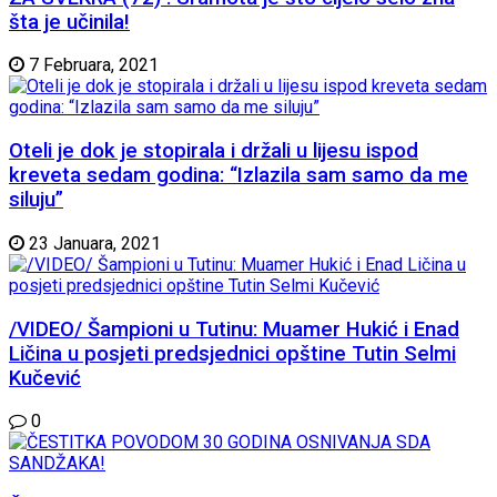
šta je učinila!
7 Februara, 2021
Oteli je dok je stopirala i držali u lijesu ispod
kreveta sedam godina: “Izlazila sam samo da me
siluju”
23 Januara, 2021
/VIDEO/ Šampioni u Tutinu: Muamer Hukić i Enad
Ličina u posjeti predsjednici opštine Tutin Selmi
Kučević
0