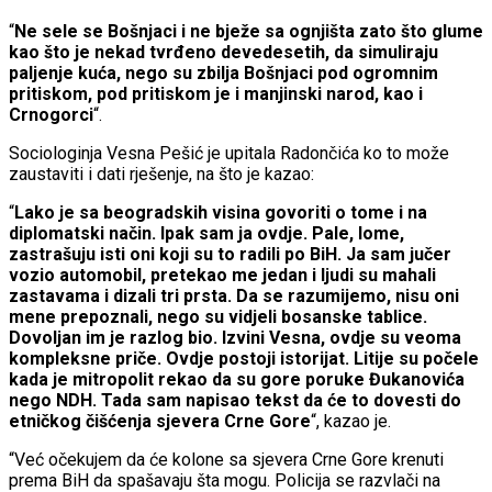
“
Ne sele se Bošnjaci i ne bježe sa ognjišta zato što glume
kao što je nekad tvrđeno devedesetih, da simuliraju
paljenje kuća, nego su zbilja Bošnjaci pod ogromnim
pritiskom, pod pritiskom je i manjinski narod, kao i
Crnogorci
“.
Sociologinja Vesna Pešić je upitala Radončića ko to može
zaustaviti i dati rješenje, na što je kazao:
“
Lako je sa beogradskih visina govoriti o tome i na
diplomatski način. Ipak sam ja ovdje. Pale, lome,
zastrašuju isti oni koji su to radili po BiH. Ja sam jučer
vozio automobil, pretekao me jedan i ljudi su mahali
zastavama i dizali tri prsta. Da se razumijemo, nisu oni
mene prepoznali, nego su vidjeli bosanske tablice.
Dovoljan im je razlog bio. Izvini Vesna, ovdje su veoma
kompleksne priče. Ovdje postoji istorijat. Litije su počele
kada je mitropolit rekao da su gore poruke Đukanovića
nego NDH. Tada sam napisao tekst da će to dovesti do
etničkog čišćenja sjevera Crne Gore
“, kazao je.
“Već očekujem da će kolone sa sjevera Crne Gore krenuti
prema BiH da spašavaju šta mogu. Policija se razvlači na