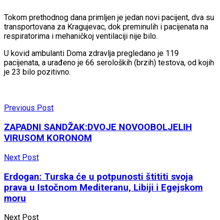
Tokom prethodnog dana primljen je jedan novi pacijent, dva su
transportovana za Kragujevac, dok preminulih i pacijenata na
respiratorima i mehaničkoj ventilaciji nije bilo.
U kovid ambulanti Doma zdravlja pregledano je 119
pacijenata, a urađeno je 66 seroloških (brzih) testova, od kojih
je 23 bilo pozitivno.
Previous Post
ZAPADNI SANDŽAK:DVOJE NOVOOBOLJELIH
VIRUSOM KORONOM
Next Post
Erdogan: Turska će u potpunosti štititi svoja
prava u Istočnom Mediteranu, Libiji i Egejskom
moru
Next Post