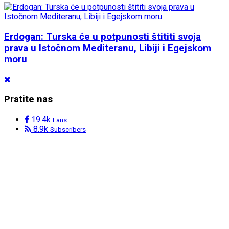
Erdogan: Turska će u potpunosti štititi svoja
prava u Istočnom Mediteranu, Libiji i Egejskom
moru
Pratite nas
19.4k
Fans
8.9k
Subscribers