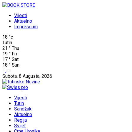
Vijesti
Aktuelno
Impressum
18
°c
Tutin
21
°
Thu
19
°
Fri
17
°
Sat
18
°
Sun
Subota, 8 Augusta, 2026
Vijesti
Tutin
Sandžak
Aktuelno
Regija
Svijet
Crna Hronika