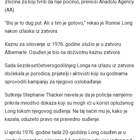
zločina za koji tvrdi da nije počinio, prenosi Anadolu Agency
(AA).
“Bio je to dug put. Ali s tim je gotovo,” rekao je Ronnie Long
nakon izlaska iz zatvora.
Kaznu za silovanje iz 1976. godine služio je u zatvoru
Albemarle. Osuđen je bio na doživotnu kaznu zatvora.
Sada šezdesetčetverogodišnjeg Longa na izlazu iz zatvora
dočekala je porodica, prijatelji i aktivisti koji su godinama
sprovodili kampanju za njegovo oslobađanje.
Sutkinja Stephanie Thacker navela je da je policija namjerno
prikrila mnoštvo dokaza koji su mogli ići u korist optuženog
Long tokom njegovog suđenja. Na taj način mu je, kako je
kazala, oduzeto pravo na pravedno suđenje.
U aprilu 1976. godine tada 20-godišnji Long osuđen je u