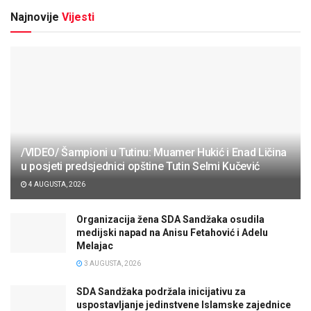
Najnovije
Vijesti
/VIDEO/ Šampioni u Tutinu: Muamer Hukić i Enad Ličina
u posjeti predsjednici opštine Tutin Selmi Kučević
4 AUGUSTA, 2026
Organizacija žena SDA Sandžaka osudila
medijski napad na Anisu Fetahović i Adelu
Melajac
3 AUGUSTA, 2026
SDA Sandžaka podržala inicijativu za
uspostavljanje jedinstvene Islamske zajednice