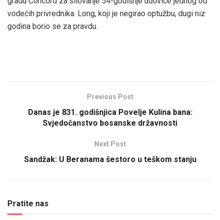
gradu Concord za silovanje 54-godišnje udovice jednog od
vodećih privrednika. Long, koji je negirao optužbu, dugi niz
godina borio se za pravdu.
Previous Post
Danas je 831. godišnjica Povelje Kulina bana:
Svjedočanstvo bosanske državnosti
Next Post
Sandžak: U Beranama šestoro u teškom stanju
Pratite nas