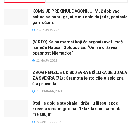
KOMŠIJE PREKINULE AGONIJU: Muž dobivao
batine od supruge, nije mu dala da jede, posipala
ga vrućom..
2 JANUARA, 2021
(VIDEO) Ko su momci koji će organizovati meč
između Hatića i Golubovića: “Oni su državna
opasnost Njemačke”
22 MAJA, 2022
ZBOG PENZIJE OD 800 EVRA NIŠLIJKA SE UDALA
ZA SVEKRA (72) : Sramota je što cijelo selo zna
šta je učinila!
7 FEBRUARA, 2021
Oteli je dok je stopirala i držali u lijesu ispod
kreveta sedam godina: “Izlazila sam samo da
me siluju”
23 JANUARA, 2021