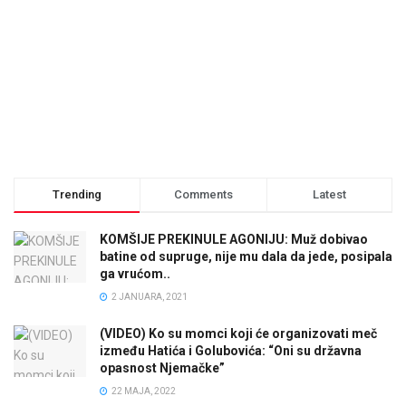
Trending
Comments
Latest
KOMŠIJE PREKINULE AGONIJU: Muž dobivao
batine od supruge, nije mu dala da jede, posipala
ga vrućom..
2 JANUARA, 2021
(VIDEO) Ko su momci koji će organizovati meč
između Hatića i Golubovića: “Oni su državna
opasnost Njemačke”
22 MAJA, 2022