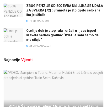
ZBOG PENZIJE OD 800 EVRA NIŠLIJKA SE UDALA
ZA SVEKRA (72) : Sramota je što cijelo selo zna
šta je učinila!
7 FEBRUARA, 2021
Oteli je dok je stopirala i držali u lijesu ispod
kreveta sedam godina: “Izlazila sam samo da
me siluju”
23 JANUARA, 2021
Najnovije
Vijesti
/VIDEO/ Šampioni u Tutinu: Muamer Hukić i Enad Ličina