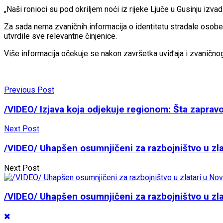
„Naši ronioci su pod okriljem noći iz rijeke Ljuče u Gusinju izva
Za sada nema zvaničnih informacija o identitetu stradale osobe 
utvrdile sve relevantne činjenice.
Više informacija očekuje se nakon završetka uviđaja i zvaničnog
Previous Post
/VIDEO/ Izjava koja odjekuje regionom: Šta zaprav
Next Post
/VIDEO/ Uhapšen osumnjičeni za razbojništvo u zla
Next Post
/VIDEO/ Uhapšen osumnjičeni za razbojništvo u zla