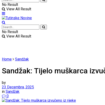
No Result
View All Result
No Result
View All Result
Home
Sandžak
Sandžak: Tijelo muškarca izvuč
by
23 Decembra, 2025
in
Sandžak
0