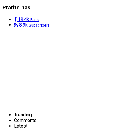
Pratite nas
19.4k
Fans
8.9k
Subscribers
Trending
Comments
Latest