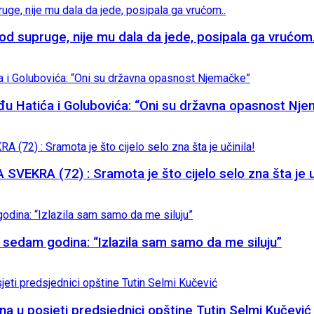
supruge, nije mu dala da jede, posipala ga vrućom.
đu Hatića i Golubovića: “Oni su državna opasnost Nj
KRA (72) : Sramota je što cijelo selo zna šta je uč
eta sedam godina: “Izlazila sam samo da me siluju”
na u posjeti predsjednici opštine Tutin Selmi Kučević