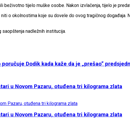
dili beživotno tijelo muške osobe. Nakon izvlačenja, tijelo je pred
niti o okolnostima koje su dovele do ovog tragičnog događaja. Na
 saopštenja nadležnih institucija.
o poručuje Dodik kada kaže da je „prešao“ predsjedn
tari u Novom Pazaru, otuđena tri kilograma zlata
tari u Novom Pazaru, otuđena tri kilograma zlata