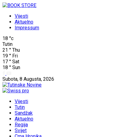
Vijesti
Aktuelno
Impressum
18
°c
Tutin
21
°
Thu
19
°
Fri
17
°
Sat
18
°
Sun
Subota, 8 Augusta, 2026
Vijesti
Tutin
Sandžak
Aktuelno
Regija
Svijet
Crna Hronika