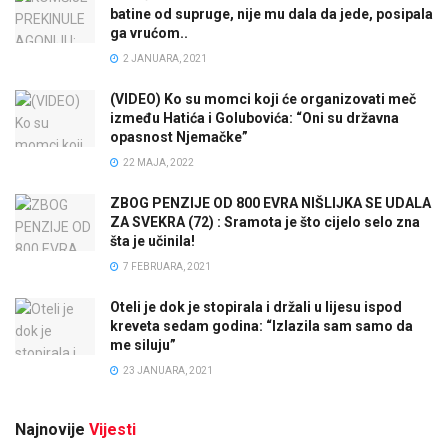
batine od supruge, nije mu dala da jede, posipala
ga vrućom..
2 JANUARA, 2021
(VIDEO) Ko su momci koji će organizovati meč
između Hatića i Golubovića: “Oni su državna
opasnost Njemačke”
22 MAJA, 2022
ZBOG PENZIJE OD 800 EVRA NIŠLIJKA SE UDALA
ZA SVEKRA (72) : Sramota je što cijelo selo zna
šta je učinila!
7 FEBRUARA, 2021
Oteli je dok je stopirala i držali u lijesu ispod
kreveta sedam godina: “Izlazila sam samo da
me siluju”
23 JANUARA, 2021
Najnovije
Vijesti