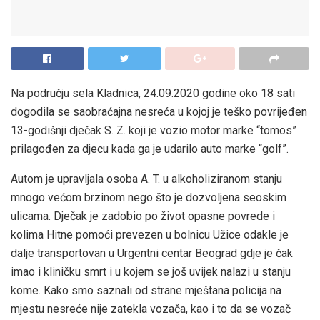
Na području sela Kladnica, 24.09.2020 godine oko 18 sati
dogodila se saobraćajna nesreća u kojoj je teško povrijeđen
13-godišnji dječak S. Z. koji je vozio motor marke “tomos”
prilagođen za djecu kada ga je udarilo auto marke “golf”.
Autom je upravljala osoba A. T. u alkoholiziranom stanju
mnogo većom brzinom nego što je dozvoljena seoskim
ulicama. Dječak je zadobio po život opasne povrede i
kolima Hitne pomoći prevezen u bolnicu Užice odakle je
dalje transportovan u Urgentni centar Beograd gdje je čak
imao i kliničku smrt i u kojem se još uvijek nalazi u stanju
kome. Kako smo saznali od strane mještana policija na
mjestu nesreće nije zatekla vozača, kao i to da se vozač