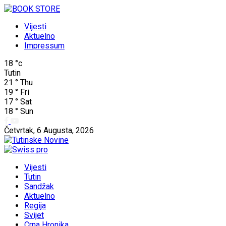
Vijesti
Aktuelno
Impressum
18
°c
Tutin
21
°
Thu
19
°
Fri
17
°
Sat
18
°
Sun
Četvrtak, 6 Augusta, 2026
Vijesti
Tutin
Sandžak
Aktuelno
Regija
Svijet
Crna Hronika