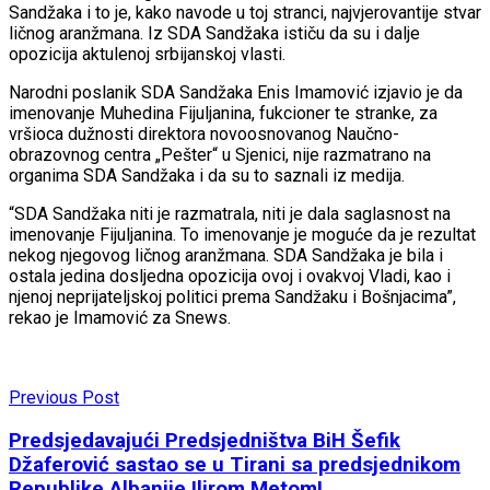
Sandžaka i to je, kako navode u toj stranci, najvjerovantije stvar
ličnog aranžmana. Iz SDA Sandžaka ističu da su i dalje
opozicija aktulenoj srbijanskoj vlasti.
Narodni poslanik SDA Sandžaka Enis Imamović izjavio je da
imenovanje Muhedina Fijuljanina, fukcioner te stranke, za
vršioca dužnosti direktora novoosnovanog Naučno-
obrazovnog centra „Pešter“ u Sjenici, nije razmatrano na
organima SDA Sandžaka i da su to saznali iz medija.
“SDA Sandžaka niti je razmatrala, niti je dala saglasnost na
imenovanje Fijuljanina. To imenovanje je moguće da je rezultat
nekog njegovog ličnog aranžmana. SDA Sandžaka je bila i
ostala jedina dosljedna opozicija ovoj i ovakvoj Vladi, kao i
njenoj neprijateljskoj politici prema Sandžaku i Bošnjacima”,
rekao je Imamović za Snews.
Previous Post
Predsjedavajući Predsjedništva BiH Šefik
Džaferović sastao se u Tirani sa predsjednikom
Republike Albanije Ilirom Metom!