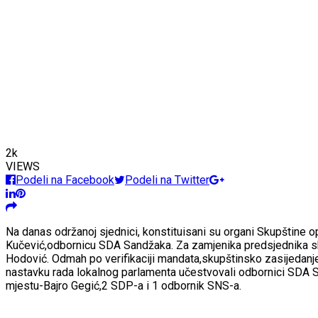
2k
VIEWS
Podeli na Facebook
Podeli na Twitter
Na danas održanoj sjednici, konstituisani su organi Skupštine o
Kučević,odbornicu SDA Sandžaka. Za zamjenika predsjednika sk
Hodović. Odmah po verifikaciji mandata,skupštinsko zasijedanje
nastavku rada lokalnog parlamenta učestvovali odbornici SDA S
mjestu-Bajro Gegić,2 SDP-a i 1 odbornik SNS-a.