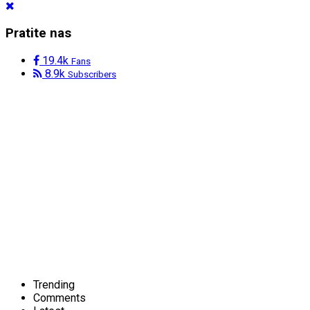
Pratite nas
19.4k
Fans
8.9k
Subscribers
Trending
Comments