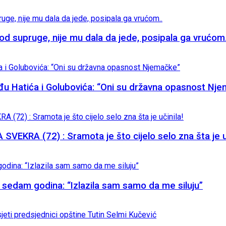
supruge, nije mu dala da jede, posipala ga vrućom.
đu Hatića i Golubovića: “Oni su državna opasnost Nj
KRA (72) : Sramota je što cijelo selo zna šta je uč
eta sedam godina: “Izlazila sam samo da me siluju”