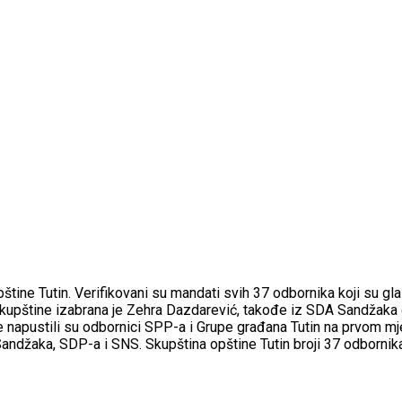
pštine Tutin. Verifikovani su mandati svih 37 odbornika koji su 
upštine izabrana je Zehra Dazdarević, takođe iz SDA Sandžaka d
 napustili su odbornici SPP-a i Grupe građana Tutin na prvom mje
andžaka, SDP-a i SNS. Skupština opštine Tutin broji 37 odborni