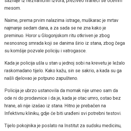
saznaje iz nezvaničnih izvora, preživeo hraneći se očevim
mesom.
Naime, prema prvim nalazima istrage, muškarac je mrtav
najmanje sedam dana, a za sada se ne zna kako je
preminuo. Horor u Glogonjskom ritu otkriven je zbog
nesnosnog smrada koji se danima širio iz stana, zbog čega
su komšije pozvale policiju i vatrogasce.
Kada je policija ušla u stan u jednoj sobi na krevetu je ležalo
raskomadano tijelo. Kako kažu, sin se sakrio, a kada su ga
našli djelovao je potpuno zapušteno.
Policija je ubrzo ustanovila da momak nije umeo sam da
ode ni do prodavnice i da je, kada je otac umro, ostao bez
hrane, ali nije izašao iz stana. Hitno je prebačen na
Infektivnu kliniku, gdje će biti urađeni svi potrebni testovi.
Tijelo pokojnika je poslato na Institut za sudsku medicinu,