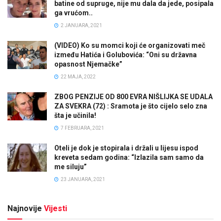
batine od supruge, nije mu dala da jede, posipala
ga vrućom..
2 JANUARA, 2021
(VIDEO) Ko su momci koji će organizovati meč
između Hatića i Golubovića: “Oni su državna
opasnost Njemačke”
22 MAJA, 2022
ZBOG PENZIJE OD 800 EVRA NIŠLIJKA SE UDALA
ZA SVEKRA (72) : Sramota je što cijelo selo zna
šta je učinila!
7 FEBRUARA, 2021
Oteli je dok je stopirala i držali u lijesu ispod
kreveta sedam godina: “Izlazila sam samo da
me siluju”
23 JANUARA, 2021
Najnovije
Vijesti