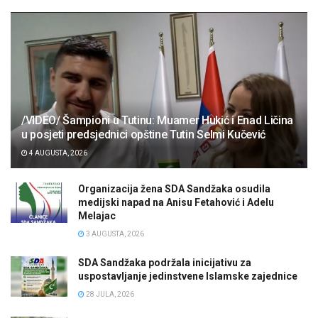
/VIDEO/ Šampioni u Tutinu: Muamer Hukić i Enad Ličina
u posjeti predsjednici opštine Tutin Selmi Kučević
4 AUGUSTA, 2026
Organizacija žena SDA Sandžaka osudila
medijski napad na Anisu Fetahović i Adelu
Melajac
3 AUGUSTA, 2026
SDA Sandžaka podržala inicijativu za
uspostavljanje jedinstvene Islamske zajednice
28 JULA, 2026