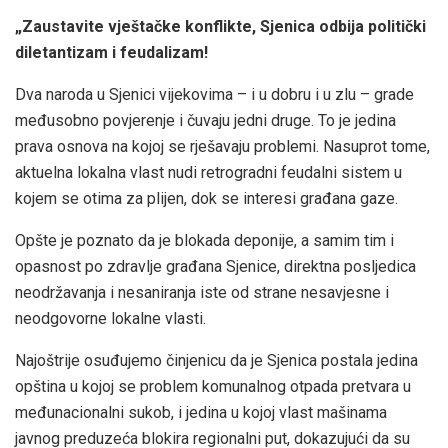
„Zaustavite vještačke konflikte, Sjenica odbija politički
diletantizam i feudalizam!
Dva naroda u Sjenici vijekovima – i u dobru i u zlu – grade
međusobno povjerenje i čuvaju jedni druge. To je jedina
prava osnova na kojoj se rješavaju problemi. Nasuprot tome,
aktuelna lokalna vlast nudi retrogradni feudalni sistem u
kojem se otima za plijen, dok se interesi građana gaze.
Opšte je poznato da je blokada deponije, a samim tim i
opasnost po zdravlje građana Sjenice, direktna posljedica
neodržavanja i nesaniranja iste od strane nesavjesne i
neodgovorne lokalne vlasti.
Najoštrije osuđujemo činjenicu da je Sjenica postala jedina
opština u kojoj se problem komunalnog otpada pretvara u
međunacionalni sukob, i jedina u kojoj vlast mašinama
javnog preduzeća blokira regionalni put, dokazujući da su