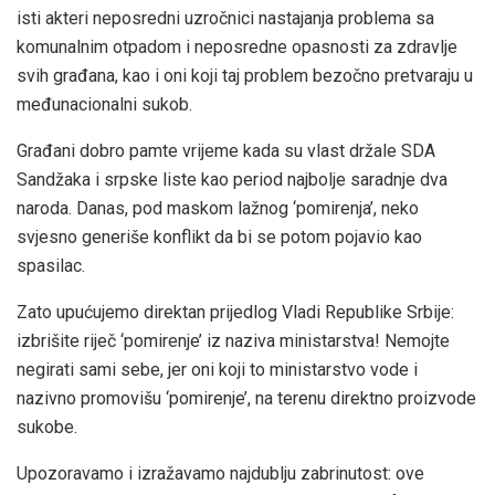
isti akteri neposredni uzročnici nastajanja problema sa
komunalnim otpadom i neposredne opasnosti za zdravlje
svih građana, kao i oni koji taj problem bezočno pretvaraju u
međunacionalni sukob.
Građani dobro pamte vrijeme kada su vlast držale SDA
Sandžaka i srpske liste kao period najbolje saradnje dva
naroda. Danas, pod maskom lažnog ‘pomirenja’, neko
svjesno generiše konflikt da bi se potom pojavio kao
spasilac.
Zato upućujemo direktan prijedlog Vladi Republike Srbije:
izbrišite riječ ‘pomirenje’ iz naziva ministarstva! Nemojte
negirati sami sebe, jer oni koji to ministarstvo vode i
nazivno promovišu ‘pomirenje’, na terenu direktno proizvode
sukobe.
Upozoravamo i izražavamo najdublju zabrinutost: ove