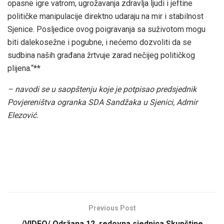
opasne igre vatrom, ugrožavanja zdravlja ljudi i jeftine
političke manipulacije direktno udaraju na mir i stabilnost
Sjenice. Posljedice ovog poigravanja sa suživotom mogu
biti dalekosežne i pogubne, i nećemo dozvoliti da se
sudbina naših građana žrtvuje zarad nečijeg političkog
plijena.“**
– navodi se u saopštenju koje je potpisao predsjednik
Povjereništva ogranka SDA Sandžaka u Sjenici, Admir
Elezović.
Previous Post
/VIDEO/ Održana 12. redovna sjednica Skupštine