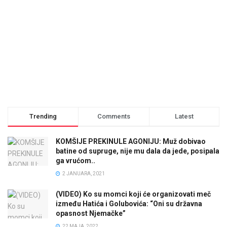
Trending
Comments
Latest
KOMŠIJE PREKINULE AGONIJU: Muž dobivao
batine od supruge, nije mu dala da jede, posipala
ga vrućom..
2 JANUARA, 2021
(VIDEO) Ko su momci koji će organizovati meč
između Hatića i Golubovića: “Oni su državna
opasnost Njemačke”
22 MAJA, 2022