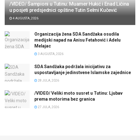
/VIDEO/ Šampioni u Tutinu: Muamer Hukić i Enad Ličina
u posjeti predsjednici opštine Tutin Selmi Kučević
4 AUGUSTA, 2026
Organizacija žena SDA Sandžaka osudila
medijski napad na Anisu Fetahović i Adelu
Melajac
3 AUGUSTA, 2026
SDA Sandžaka podržala inicijativu za
uspostavljanje jedinstvene Islamske zajednice
28 JULA, 2026
/VIDEO/ Veliki moto susret u Tutinu: Ljubav
prema motorima bez granica
27 JULA, 2026