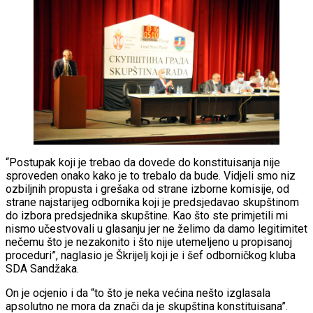
“Postupak koji je trebao da dovede do konstituisanja nije
sproveden onako kako je to trebalo da bude. Vidjeli smo niz
ozbiljnih propusta i grešaka od strane izborne komisije, od
strane najstarijeg odbornika koji je predsjedavao skupštinom
do izbora predsjednika skupštine. Kao što ste primjetili mi
nismo učestvovali u glasanju jer ne želimo da damo legitimitet
nečemu što je nezakonito i što nije utemeljeno u propisanoj
proceduri”, naglasio je Škrijelj koji je i šef odborničkog kluba
SDA Sandžaka.
On je ocjenio i da “to što je neka većina nešto izglasala
apsolutno ne mora da znači da je skupština konstituisana”.