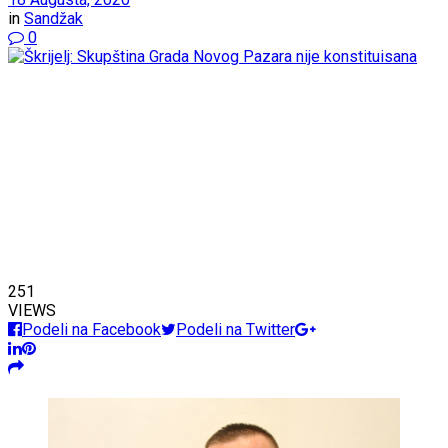
in
Sandžak
0
251
VIEWS
Podeli na Facebook
Podeli na Twitter