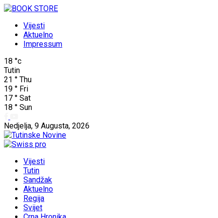
Vijesti
Aktuelno
Impressum
18
°c
Tutin
21
°
Thu
19
°
Fri
17
°
Sat
18
°
Sun
Nedjelja, 9 Augusta, 2026
Vijesti
Tutin
Sandžak
Aktuelno
Regija
Svijet
Crna Hronika