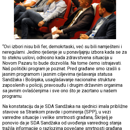
“Ovi izbori nisu bili fer, demokrtaski, već su bili namješteni i
neregularni. Jedino rješenje je u ponavljajnju izbora kada se za
to steknu uslovi, odnosno kada zdravstvena situacija u
Novom Pazaru to bude dozvolila. Na tome ćemo istrajavati.
Naš politički program je poznat. Pred građane smo izašli s
jasnim programom i jasnim ciljevima rješavanja statusa
Sandžaka i Bošnjaka, usaglašavanje nacionalne strukture
zaposlenih u policiji, pravosuđu i drugim državnim organima
sa javnim ovlašćenjima i sve ono što je zacrtano u našem
programu.
Na konstataciju da je SDA Sandžaka na sjednici imala približne
stavove sa Strankom pravde i pomirenja (SPP), u vezi
vanredne situacije i velike smrtnosti građana, Škrijelj je
ponovio da je SDA Sandžaka od uvođenja vanrednog stanja
tražila informacije o razlozima povećane smrtnosti građana