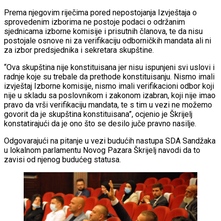
Prema njegovim riječima pored nepostojanja Izvještaja o
sprovedenim izborima ne postoje podaci o održanim
sjednicama izborne komisije i prisutnih članova, te da nisu
postojale osnove ni za verifikaciju odborničkih mandata ali ni
za izbor predsjednika i sekretara skupštine.
“Ova skupština nije konstituisana jer nisu ispunjeni svi uslovi i
radnje koje su trebale da prethode konstituisanju. Nismo imali
izvještaj Izborne komisije, nismo imali verifikacioni odbor koji
nije u skladu sa poslovnikom i zakonom izabran, koji nije imao
pravo da vrši verifikaciju mandata, te s tim u vezi ne možemo
govorit da je skupština konstituisana”, ocjenio je Škrijelj
konstatirajući da je ono što se desilo juče pravno nasilje.
Odgovarajući na pitanje u vezi budućih nastupa SDA Sandžaka
u lokalnom parlamentu Novog Pazara Škrijelj navodi da to
zavisi od njenog budućeg statusa.