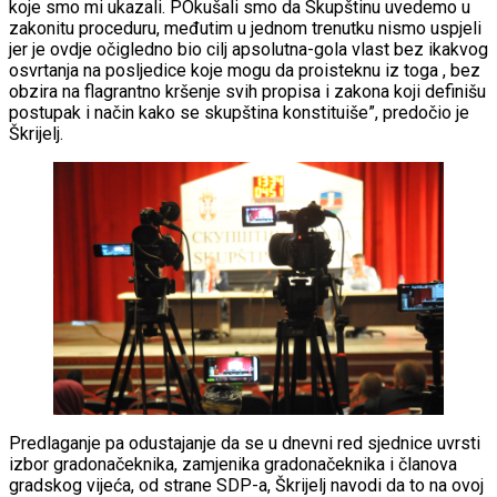
koje smo mi ukazali. POkušali smo da Skupštinu uvedemo u
zakonitu proceduru, međutim u jednom trenutku nismo uspjeli
jer je ovdje očigledno bio cilj apsolutna-gola vlast bez ikakvog
osvrtanja na posljedice koje mogu da proisteknu iz toga , bez
obzira na flagrantno kršenje svih propisa i zakona koji definišu
postupak i način kako se skupština konstituiše”, predočio je
Škrijelj.
Predlaganje pa odustajanje da se u dnevni red sjednice uvrsti
izbor gradonačeknika, zamjenika gradonačeknika i članova
gradskog vijeća, od strane SDP-a, Škrijelj navodi da to na ovoj