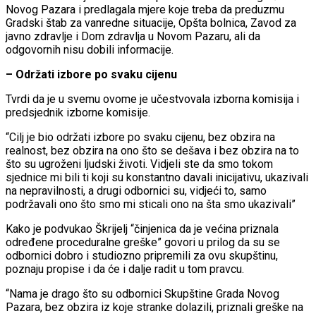
Novog Pazara i predlagala mjere koje treba da preduzmu
Gradski štab za vanredne situacije, Opšta bolnica, Zavod za
javno zdravlje i Dom zdravlja u Novom Pazaru, ali da
odgovornih nisu dobili informacije.
– Održati izbore po svaku cijenu
Tvrdi da je u svemu ovome je učestvovala izborna komisija i
predsjednik izborne komisije.
“Cilj je bio održati izbore po svaku cijenu, bez obzira na
realnost, bez obzira na ono što se dešava i bez obzira na to
što su ugroženi ljudski životi. Vidjeli ste da smo tokom
sjednice mi bili ti koji su konstantno davali inicijativu, ukazivali
na nepravilnosti, a drugi odbornici su, vidjeći to, samo
podržavali ono što smo mi sticali ono na šta smo ukazivali”
Kako je podvukao Škrijelj “činjenica da je većina priznala
određene proceduralne greške” govori u prilog da su se
odbornici dobro i studiozno pripremili za ovu skupštinu,
poznaju propise i da će i dalje radit u tom pravcu.
“Nama je drago što su odbornici Skupštine Grada Novog
Pazara, bez obzira iz koje stranke dolazili, priznali greške na