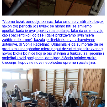
“Veoma težak period je iza nas. Iako smo se vratili u kolosjek
nakon tog perioda, još uvijek se nismo niti se smijemo
opuštati kada je ovaj opaki virus u pitanju, tako da se mi ovdje
kao i pacijenti koji dolaze i dalje pridržavamo svih mjera
zaštite od korone”, kazala je direktorka ove zdravstvene
ustanove, dr Sonja Radetinac. Objasnila je da su morale da se
preduzmu i neophodne mjere poput dezinfekcije takozvanog
novog bloka bolnice koji je bio stavljen u funkciju za liječenje i
smještaj kovid pacijenata, detaljnog čićenja bolnice preko
krečenja, kupovine nove neophodne opreme i posteljina.