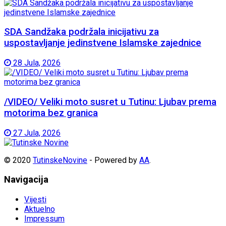
SDA Sandžaka podržala inicijativu za
uspostavljanje jedinstvene Islamske zajednice
28 Jula, 2026
/VIDEO/ Veliki moto susret u Tutinu: Ljubav prema
motorima bez granica
27 Jula, 2026
© 2020
TutinskeNovine
- Powered by
AA
.
Navigacija
Vijesti
Aktuelno
Impressum