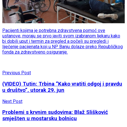
Pacijenti kojima je potrebna zdravstvena pomoć ove
ustanove, moraju se prvo javiti svom izabranom ljekaru kako
bi dobili uput i termin za pregled a počeli su pregledi i
liječenje pacijenata koji u NP Banju dolaze preko Republičkog
fonda za zdravstveno osiguranje.
Previous Post
(VIDEO) Tutin: Trbina “Kako vratiti odgoj i pravdu
u društvo”, utorak 29. jun
Next Post
Problemi s krvnim sudovima: Blaž Slišković
smješten u mostarsku bolnicu