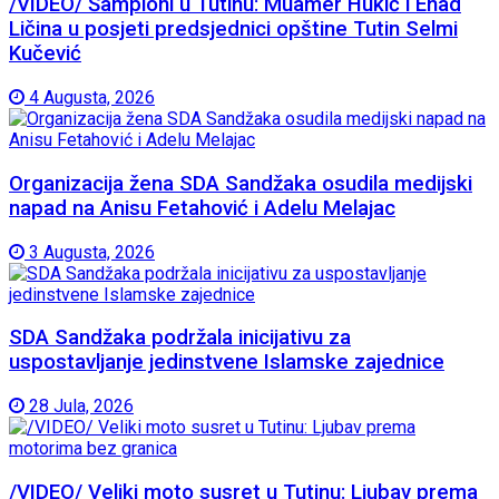
/VIDEO/ Šampioni u Tutinu: Muamer Hukić i Enad
Ličina u posjeti predsjednici opštine Tutin Selmi
Kučević
4 Augusta, 2026
Organizacija žena SDA Sandžaka osudila medijski
napad na Anisu Fetahović i Adelu Melajac
3 Augusta, 2026
SDA Sandžaka podržala inicijativu za
uspostavljanje jedinstvene Islamske zajednice
28 Jula, 2026
/VIDEO/ Veliki moto susret u Tutinu: Ljubav prema