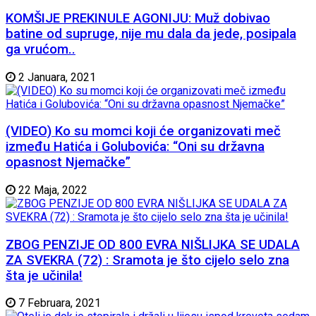
KOMŠIJE PREKINULE AGONIJU: Muž dobivao
batine od supruge, nije mu dala da jede, posipala
ga vrućom..
2 Januara, 2021
(VIDEO) Ko su momci koji će organizovati meč
između Hatića i Golubovića: “Oni su državna
opasnost Njemačke”
22 Maja, 2022
ZBOG PENZIJE OD 800 EVRA NIŠLIJKA SE UDALA
ZA SVEKRA (72) : Sramota je što cijelo selo zna
šta je učinila!
7 Februara, 2021