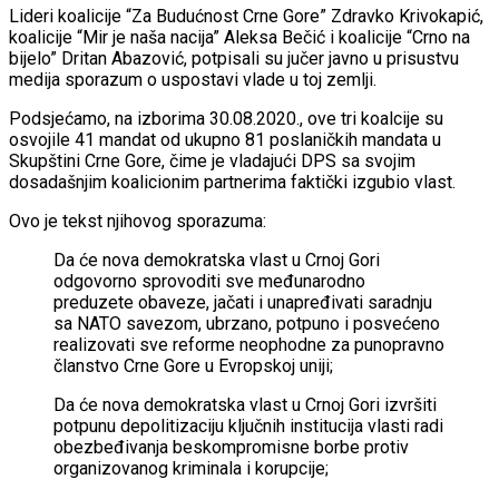
Lideri koalicije “Za Budućnost Crne Gore” Zdravko Krivokapić,
koalicije “Mir je naša nacija” Aleksa Bečić i koalicije “Crno na
bijelo” Dritan Abazović, potpisali su jučer javno u prisustvu
medija sporazum o uspostavi vlade u toj zemlji.
Podsjećamo, na izborima 30.08.2020., ove tri koalcije su
osvojile 41 mandat od ukupno 81 poslaničkih mandata u
Skupštini Crne Gore, čime je vladajući DPS sa svojim
dosadašnjim koalicionim partnerima faktički izgubio vlast.
Ovo je tekst njihovog sporazuma:
Da će nova demokratska vlast u Crnoj Gori
odgovorno sprovoditi sve međunarodno
preduzete obaveze, jačati i unapređivati saradnju
sa NATO savezom, ubrzano, potpuno i posvećeno
realizovati sve reforme neophodne za punopravno
članstvo Crne Gore u Evropskoj uniji;
Da će nova demokratska vlast u Crnoj Gori izvršiti
potpunu depolitizaciju ključnih institucija vlasti radi
obezbeđivanja beskompromisne borbe protiv
organizovanog kriminala i korupcije;