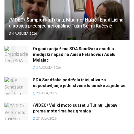
/VIDEO/ Šampioni u Tutinu: Muamer Hukić i Enad Ličina
u posjeti predsjednici opštine Tutin Selmi Kučević
4 AUGUSTA, 2026
Organizacija žena SDA Sandžaka osudila
medijski napad na Anisu Fetahović i Adelu
Melajac
3 AUGUSTA, 2026
SDA Sandžaka podržala inicijativu za
uspostavljanje jedinstvene Islamske zajednice
28 JULA, 2026
/VIDEO/ Veliki moto susret u Tutinu: Ljubav
prema motorima bez granica
27 JULA, 2026