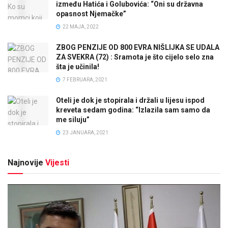
između Hatića i Golubovića: “Oni su državna
opasnost Njemačke”
22 MAJA, 2022
ZBOG PENZIJE OD 800 EVRA NIŠLIJKA SE UDALA
ZA SVEKRA (72) : Sramota je što cijelo selo zna
šta je učinila!
7 FEBRUARA, 2021
Oteli je dok je stopirala i držali u lijesu ispod
kreveta sedam godina: “Izlazila sam samo da
me siluju”
23 JANUARA, 2021
Najnovije
Vijesti