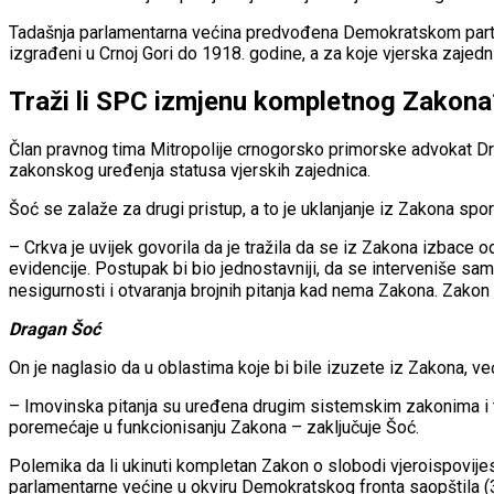
Tadašnja parlamentarna većina predvođena Demokratskom partijo
izgrađeni u Crnoj Gori do 1918. godine, a za koje vjerska zaje
Traži li SPC izmjenu kompletnog Zakona
Član pravnog tima Mitropolije crnogorsko primorske advokat Dr
zakonskog uređenja statusa vjerskih zajednica.
Šoć se zalaže za drugi pristup, a to je uklanjanje iz Zakona spo
– Crkva je uvijek govorila da je tražila da se iz Zakona izbace 
evidencije. Postupak bi bio jednostavniji, da se interveniše sam
nesigurnosti i otvaranja brojnih pitanja kad nema Zakona. Zako
Dragan Šoć
On je naglasio da u oblastima koje bi bile izuzete iz Zakona, ve
– Imovinska pitanja su uređena drugim sistemskim zakonima i to 
poremećaje u funkcionisanju Zakona – zaključuje Šoć.
Polemika da li ukinuti kompletan Zakon o slobodi vjeroispovijes
parlamentarne većine u okviru Demokratskog fronta saopštila (3