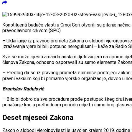
Konstituenti buduće vlasti u Crnoj Gori otvorili su pitanje nač
pravoslavnom crkvom (SPC).
– Uklanjanje iz pravnog prometa Zakona o slobodi vjeroispovijest
izražavanja vjere bi bili potpuno neregulisani – kaže za Radio
Sve se može riješiti amandmanskim djelovanjem na sporne djelove
članova Zakona, odnosno osporavali su samo elemente Zakona 
– Predlog da se iz pravnog prometa eliminiše postojeći Zakon je
pravni vakuum koji bi primarno vjerske organizacije, doveo u n
Branislav Radulović
– Bilo bi dobro da sva procedura prođe postupak šireg društveno
ponašanje kao u prethodnom periodu gdje bi samo broj glasova p
Deset mjeseci Zakona
Zakon o slobodi vjeroipovijesti je usvojen krajem 2019. godine i