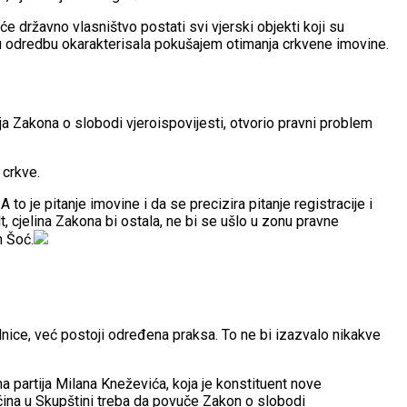
državno vlasništvo postati svi vjerski objekti koji su
ovu odredbu okarakterisala pokušajem otimanja crkvene imovine.
 Zakona o slobodi vjeroispovijesti, otvorio pravni problem
 crkve.
o je pitanje imovine i da se precizira pitanje registracije i
t, cjelina Zakona bi ostala, ne bi se ušlo u zonu pravne
n Šoć.
dnice, već postoji određena praksa. To ne bi izazvalo nikakve
a partija Milana Kneževića, koja je konstituent nove
ćina u Skupštini treba da povuče Zakon o slobodi