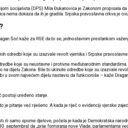
m socijalista (DPS) Mila Đukanovića je Zakonom propisala da će 
dnica nema dokaza da ih je gradila. Srpska pravoslavna crkva je 
?
agan Šoć kaže za RSE da bi se, jednostavnim prestankom važenja
rnih odredbi koje su izazvale revolt vjernika i Srpske pravoslavne
odredbe koje su neustavne i protivne međunarodnim standardima. A t
o na dijelu Zakona. Bile bi ukinute odredbe koje su izazvale revol
n bi u svom najvećem dijelu nastavio da funkcioniše – kaže Draga
ć postoji uređeno stanje.
je pitanje već riješeno. A kada je riječ o evidenciji vjerske zaje
ti ili samo sporne djelove, počela je kada je Demokratska narodn
0. septembra) da „prije formiranja nove Vlade, parlamentarna ve