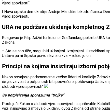
vjeroispovijesti“.
I Nova srpska demokratija, Andrije Mandića, takođe članica De
vjeroispovijesti.
URA ne podržava ukidanje kompletnog 
Reagovao je Filip Adžić funkcioner Građanskog pokreta URA koji
Zakona.
– Što se nas tiče, mogu biti uklonjeni, izmjenjeni, ili revidirani 
Ustava pa ni Srpska pravoslavna crkva – rekao je on.
Principi na kojima insistiraju izborni pob
Nakon osvajanja parlamentarne većine lideri tri koalicije Zdravk
će „nova vlast u potpunosti biti posvećena poštovanju Ustava i 
slobodi vjeroispovijesti“.
Sa potpisivanja sporazuma “trojke”
Postojeći Zakon o slobodi vjeroispovijesti su prihvatile Katolič
vezi najnovijeg zahtjeva o ukidanju ovog Zakona od strane buduć