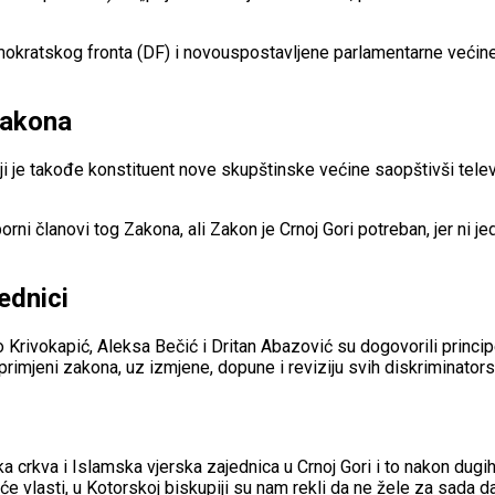
mokratskog fronta (DF) i novouspostavljene parlamentarne većin
Zakona
 je takođe konstituent nove skupštinske većine saopštivši telev
sporni članovi tog Zakona, ali Zakon je Crnoj Gori potreban, jer ni 
jednici
o Krivokapić, Aleksa Bečić i Dritan Abazović su dogovorili princip
primjeni zakona, uz izmjene, dopune i reviziju svih diskriminators
ka crkva i Islamska vjerska zajednica u Crnoj Gori i to nakon dugih
e vlasti, u Kotorskoj biskupiji su nam rekli da ne žele za sada d