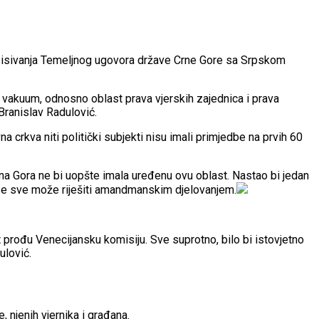
potpisivanja Temeljnog ugovora države Crne Gore sa Srpskom
ni vakuum, odnosno oblast prava vjerskih zajednica i prava
Branislav Radulović.
rkva niti politički subjekti nisu imali primjedbe na prvih 60
rna Gora ne bi uopšte imala uređenu ovu oblast. Nastao bi jedan
 se sve može riješiti amandmanskim djelovanjem.
t prođu Venecijansku komisiju. Sve suprotno, bilo bi istovjetno
ulović.
 njenih vjernika i građana.