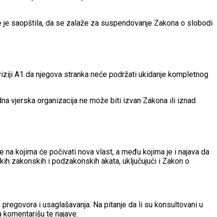
e je saopštila, da se zalaže za suspendovanje Zakona o slobodi
iziji A1 da njegova stranka neće podržati ukidanje kompletnog
jedna vjerska organizacija ne može biti izvan Zakona ili iznad
e na kojima će počivati nova vlast, a među kojima je i najava da
kih zakonskih i podzakonskih akata, uključujući i Zakon o
 pregovora i usaglašavanja. Na pitanje da li su konsultovani u
a komentarišu te najave.