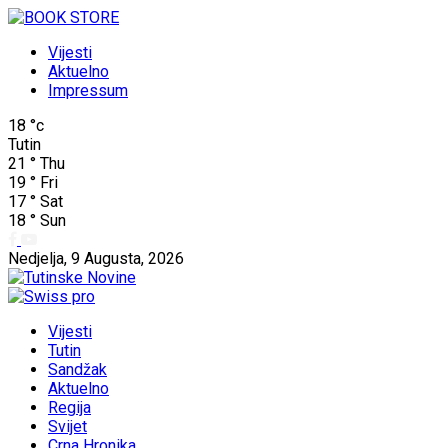
Vijesti
Aktuelno
Impressum
18
°c
Tutin
21
°
Thu
19
°
Fri
17
°
Sat
18
°
Sun
Nedjelja, 9 Augusta, 2026
Vijesti
Tutin
Sandžak
Aktuelno
Regija
Svijet
Crna Hronika