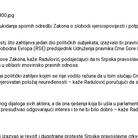
ina ukidanja spornih odredbi Zakona o slobodi vjeroispovijesti i 
i, što zahtijeva jedan dio političkih subjekata, izazvalo bi prav
 Slobodna Evropa (RSE) predsjednik Udruženja pravnika Crne Gore 
 Zakona, kaže Radulović, podsjećajući da ni Srpska pravoslavna c
u oblasti imovinsko pravnih odnosa.
 politički zahtjev kojim se nije vodilo računa da u tom slučaju C
evjerovatan položaj neuređenosti – kaže Radulović poručujući da
g dijaloga svih aktera, a da ona rješenja koja bi ušla u parlamen
resuđivao odgovarajući interes i to ne bi bilo dobro – kaže Rad
 izazvao je revolt i dugotrajne proteste Srpske pravoslavne crkve,