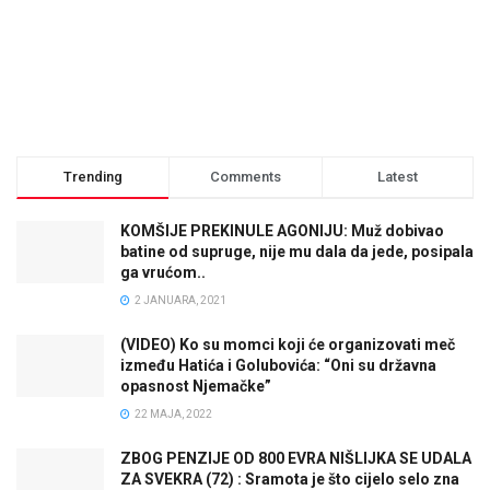
Trending
Comments
Latest
KOMŠIJE PREKINULE AGONIJU: Muž dobivao
batine od supruge, nije mu dala da jede, posipala
ga vrućom..
2 JANUARA, 2021
(VIDEO) Ko su momci koji će organizovati meč
između Hatića i Golubovića: “Oni su državna
opasnost Njemačke”
22 MAJA, 2022
ZBOG PENZIJE OD 800 EVRA NIŠLIJKA SE UDALA
ZA SVEKRA (72) : Sramota je što cijelo selo zna