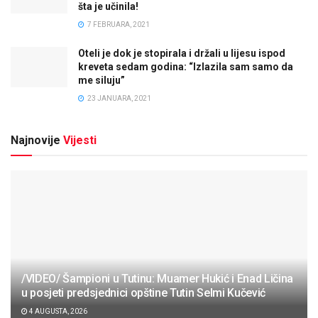
šta je učinila!
7 FEBRUARA, 2021
Oteli je dok je stopirala i držali u lijesu ispod
kreveta sedam godina: “Izlazila sam samo da
me siluju”
23 JANUARA, 2021
Najnovije
Vijesti
/VIDEO/ Šampioni u Tutinu: Muamer Hukić i Enad Ličina
u posjeti predsjednici opštine Tutin Selmi Kučević
4 AUGUSTA, 2026