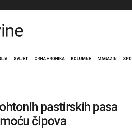
GIJA
SVIJET
CRNA HRONIKA
KOLUMNE
MAGAZIN
SPO
tohtonih pastirskih pasa
pomoću čipova