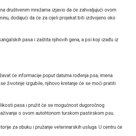
je na društvenim mrežama izjavio da će zahvaljujući ovom
nu, dodajući da će za cijeli projekat biti izdvojeno oko
kangalskih pasa i zaštita njihovih gena, a psi koji izađu iz
državat će informacije poput datuma rođenja psa, imena
 se životinje izgubile, njihovo kretanje će se moći pratiti
olikosti pasa i pružit će se mogućnost dugoročnog
istraživanje o ovom autohtonom turskom pastirskom psu.
orije za obuku i pružanje veterinarskih usluga. U centru će
.