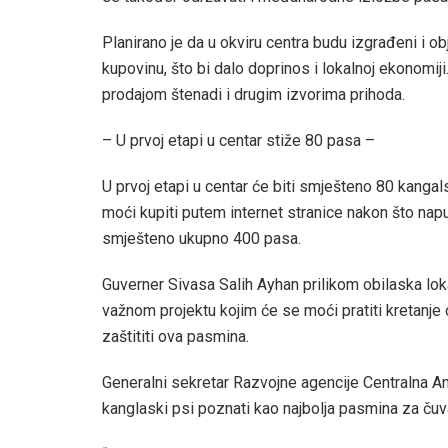
Planirano je da u okviru centra budu izgrađeni i obje
kupovinu, što bi dalo doprinos i lokalnoj ekonomiji
prodajom štenadi i drugim izvorima prihoda.
– U prvoj etapi u centar stiže 80 pasa –
U prvoj etapi u centar će biti smješteno 80 kangal
moći kupiti putem internet stranice nakon što nap
smješteno ukupno 400 pasa.
Guverner Sivasa Salih Ayhan prilikom obilaska loka
važnom projektu kojim će se moći pratiti kretanje 
zaštititi ova pasmina.
Generalni sekretar Razvojne agencije Centralna An
kanglaski psi poznati kao najbolja pasmina za čuv