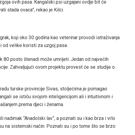
goja ovih pasa. Kangalski psi uzgajani ovdje bit će
ti stada ovaca”, rekao je Kilci.
rak, koji oko 30 godina kao veterinar provodi istraživanja
i od velike koristi za uzgoj pasa.
k 80 posto štenadi može umrijeti. Jedan od najvećih
ije. Zahvaljujući ovom projektu provest će se studije o
radu turske provincije Sivas, stoljećima je pomagao
ngali se ističu svojom inteligencijom ali i intuitivnom i
ponašanjem prema djeci i ženama.
i nadimak “Anadolski lav”, a poznati su i kao brza i vrlo
u na sistemski način. Poznati su i po tome što se brzo
.