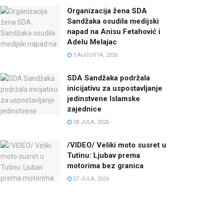
Organizacija žena SDA
Sandžaka osudila medijski
napad na Anisu Fetahović i
Adelu Melajac
3 AUGUSTA, 2026
SDA Sandžaka podržala
inicijativu za uspostavljanje
jedinstvene Islamske
zajednice
28 JULA, 2026
/VIDEO/ Veliki moto susret u
Tutinu: Ljubav prema
motorima bez granica
27 JULA, 2026