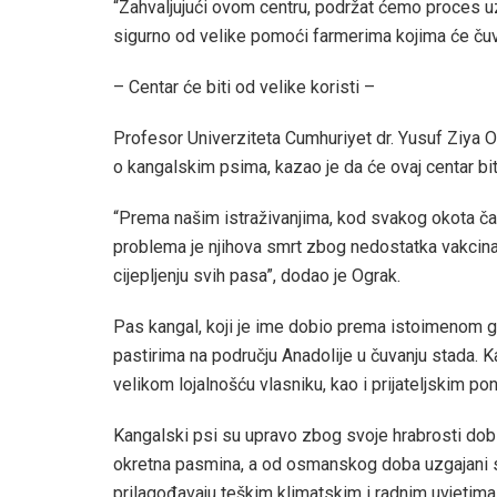
“Zahvaljujući ovom centru, podržat ćemo proces uz
sigurno od velike pomoći farmerima kojima će čuva
– Centar će biti od velike koristi –
Profesor Univerziteta Cumhuriyet dr. Yusuf Ziya Og
o kangalskim psima, kazao je da će ovaj centar bit
“Prema našim istraživanjima, kod svakog okota ča
problema je njihova smrt zbog nedostatka vakcinac
cijepljenju svih pasa”, dodao je Ograk.
Pas kangal, koji je ime dobio prema istoimenom g
pastirima na području Anadolije u čuvanju stada. Ka
velikom lojalnošću vlasniku, kao i prijateljskim 
Kangalski psi su upravo zbog svoje hrabrosti dobil
okretna pasmina, a od osmanskog doba uzgajani s
prilagođavaju teškim klimatskim i radnim uvjetima