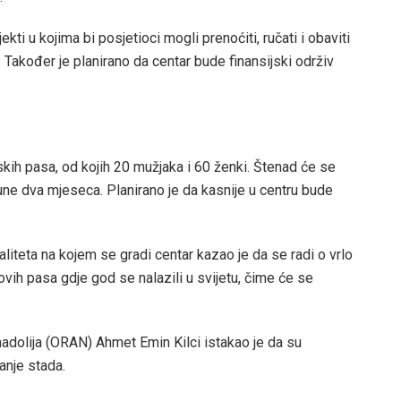
kti u kojima bi posjetioci mogli prenoćiti, ručati i obaviti
. Također je planirano da centar bude finansijski održiv
skih pasa, od kojih 20 mužjaka i 60 ženki. Štenad će se
une dva mjeseca. Planirano je da kasnije u centru bude
liteta na kojem se gradi centar kazao je da se radi o vrlo
ovih pasa gdje god se nalazili u svijetu, čime će se
adolija (ORAN) Ahmet Emin Kilci istakao je da su
anje stada.