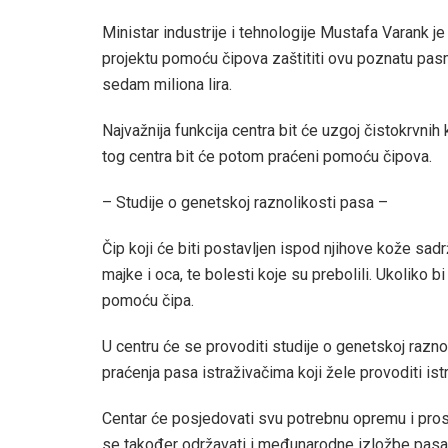
Ministar industrije i tehnologije Mustafa Varank 
projektu pomoću čipova zaštititi ovu poznatu pasmi
sedam miliona lira.
Najvažnija funkcija centra bit će uzgoj čistokrvnih 
tog centra bit će potom praćeni pomoću čipova.
– Studije o genetskoj raznolikosti pasa –
Čip koji će biti postavljen ispod njihove kože sa
majke i oca, te bolesti koje su prebolili. Ukoliko bi
pomoću čipa.
U centru će se provoditi studije o genetskoj razn
praćenja pasa istraživačima koji žele provoditi 
Centar će posjedovati svu potrebnu opremu i prost
se također održavati i međunarodne izložbe pasa