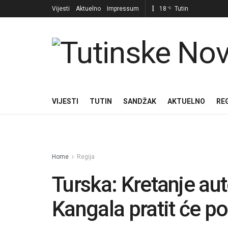
Vijesti
Aktuelno
Impressum
18
Tutin
°C
VIJESTI
TUTIN
SANDŽAK
AKTUELNO
RE
Home
Regija
Turska: Kretanje au
Kangala pratit će 