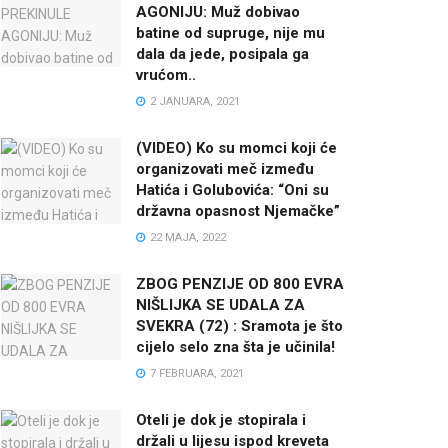
AGONIJU: Muž dobivao
batine od supruge, nije mu
dala da jede, posipala ga
vrućom..
2 JANUARA, 2021
(VIDEO) Ko su momci koji će
organizovati meč između
Hatića i Golubovića: “Oni su
državna opasnost Njemačke”
22 MAJA, 2022
ZBOG PENZIJE OD 800 EVRA
NIŠLIJKA SE UDALA ZA
SVEKRA (72) : Sramota je što
cijelo selo zna šta je učinila!
7 FEBRUARA, 2021
Oteli je dok je stopirala i
držali u lijesu ispod kreveta