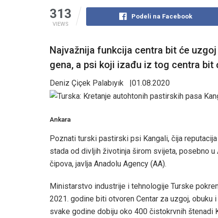
313
Podeli na Facebook
VIEWS
Najvažnija funkcija centra bit će uzgoj
gena, a psi koji izađu iz tog centra b
Deniz Çiçek Palabıyık |01.08.2020
Ankara
Poznati turski pastirski psi Kangali, čija reputacij
stada od divljih životinja širom svijeta, posebno u 
čipova, javlja Anadolu Agency (AA).
Ministarstvo industrije i tehnologije Turske pokren
2021. godine biti otvoren Centar za uzgoj, obuku i
svake godine dobiju oko 400 čistokrvnih štenadi 