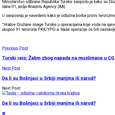
Ministarstvo odbrane Republike Turske saopćilo je kako su Oruža
dana 91, javlja Anadolu Agency (AA).
U saopćenju je navedeno kako je odlučna borba protiv terorizma
”Hrabre Oružane snage Turske u operacijama koje vode na sjeveru 
ukupno 91 terorista PKK/YPG-a. Naše operacije će biti nastavlje
Previous Post
Turski reis: Žalim zbog napada na muslimane u CG
Next Post
Da li su Bošnjaci u Srbiji manjina ili narod?
Next Post
Da li su Bošnjaci u Srbiji manjina ili narod?