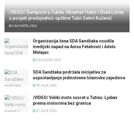
/VIDEO/ Šampioni u Tutinu: Muamer Hukić i Enad Ličina
u posjeti predsjednici opštine Tutin Selmi Kučević
4 AUGUSTA, 2026
Organizacija žena SDA Sandžaka osudila
medijski napad na Anisu Fetahović i Adelu
Melajac
3 AUGUSTA, 2026
SDA Sandžaka podržala inicijativu za
uspostavljanje jedinstvene Islamske zajednice
28 JULA, 2026
/VIDEO/ Veliki moto susret u Tutinu: Ljubav
prema motorima bez granica
27 JULA, 2026