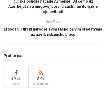
Turska osudila napade Armenije: Bit ćemo uz
Azerbejdžan u njegovoj borbi u zaštiti teritorijalne
cjelovitosti
Next Post
Erdogan: Turski narod je svim raspoloživim sredstvima
uz azerbejdžansku braću
Pratite nas
19.4k
8.9k
Fans
Subscribers