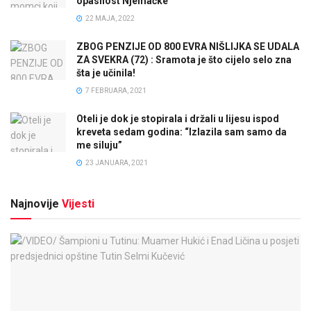
opasnost Njemačke”
22 MAJA, 2022
ZBOG PENZIJE OD 800 EVRA NIŠLIJKA SE UDALA
ZA SVEKRA (72) : Sramota je što cijelo selo zna
šta je učinila!
7 FEBRUARA, 2021
Oteli je dok je stopirala i držali u lijesu ispod
kreveta sedam godina: “Izlazila sam samo da
me siluju”
23 JANUARA, 2021
Najnovije
Vijesti