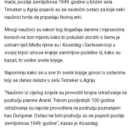
Inače, poslije zemljotresa 1949. godine u blizini sela
Telceker u Agriju pojavili su se neobični ostaci za koje neki
naučnici tvrde da pripadaju Noinoj arki.
Mnogi naučnici su nakon tog događaja danima i mjesecima
boravili na tom mjestu kako bi pokušali utvrditi o čemu je
ustvari riječ.Među njima su i Kosedag i Sertesen koji u
svojoj knjizi iznose krajnje zanimljive podatke iz, kako su
kazali, tri velike svete knjige.
Napominju kako se u sve tri svete knjige govori o ostacima
koji se danas nalaze u selu Telceker u Agriju.
“Naučnici iz cijelog svijeta su provodili brojna istraživanja na
području planine Ararat. Tokom posljednjih 100 godina
istraživanja su najviše provođena na području poznatijem
kao Durupinar. Ostaci na tom području su se pojavili poslije
zemljotresa 1949. godine”, kazao je Kosedag.