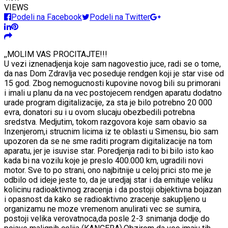
VIEWS
Podeli na Facebook
Podeli na Twitter
,,MOLIM VAS PROCITAJTE!!!
U vezi iznenadjenja koje sam nagovestio juce, radi se o tome,
da nas Dom Zdravlja vec poseduje rendgen koji je star vise od
15 god. Zbog nemogucnosti kupovine novog bili su primorani
i imali u planu da na vec postojecem rendgen aparatu dodatno
urade program digitalizacije, za sta je bilo potrebno 20 000
evra, donatori su i u ovom slucaju obezbedili potrebna
sredstva. Medjutim, tokom razgovora koje sam obavio sa
Inzenjerom,i strucnim licima iz te oblasti u Simensu, bio sam
upozoren da se ne sme raditi program digitalizacije na tom
aparatu, jer je isuvise star. Poredjenja radi to bi bilo isto kao
kada bi na vozilu koje je preslo 400.000 km, ugradili novi
motor. Sve to po strani, ono najbitnije u celoj prici sto me je
odbilo od ideje jeste to, da je uredjaj star i da emituje veliku
kolicinu radioaktivnog zracenja i da postoji objektivna bojazan
i opasnost da kako se radioaktivno zracenje sakupljeno u
organizamu ne moze vremenom anulirati vec se sumira,
postoji velika verovatnoca,da posle 2-3 snimanja dodje do