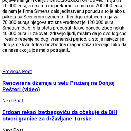
pojave malignih celija (KANCERA).Obzirom da vec imaju tih
20.000 eura, a da smo mi prekoracili sumu od 200.000 eura i
da nam je firma Simens dala jedinstvenu ponudu a to je ako u
paketu sa Scenerom uzmemo i Rendgen,dobicemo ga za
70.000 eura,a njegova trzisna vrednost je 120.000 eura.
Smatram da bi bila steta propustiti takvu ponudu zbog nekih
40.000 eura i rizikovati zdravlje ljudi, mislim da je ovo logicno
i realno resenje na dugi vremenski period, a sto je najvaznije
dobija se kvalitetna i bezbedna dijagnostika i lecenje.Tako da
ce nasa akcija jos malo potrajati!,,
Previous Post
Renovirana džamija u selu Pružanj na Donjoj
Pešteri (video)
Next Post
Erdoan rekao Izetbegoviću da očekuje da BiH
otvori granice za državljane Turske
Next Post