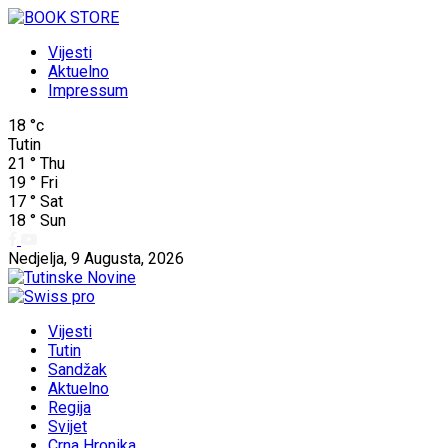
Vijesti
Aktuelno
Impressum
18
°c
Tutin
21
°
Thu
19
°
Fri
17
°
Sat
18
°
Sun
Nedjelja, 9 Augusta, 2026
Vijesti
Tutin
Sandžak
Aktuelno
Regija
Svijet
Crna Hronika