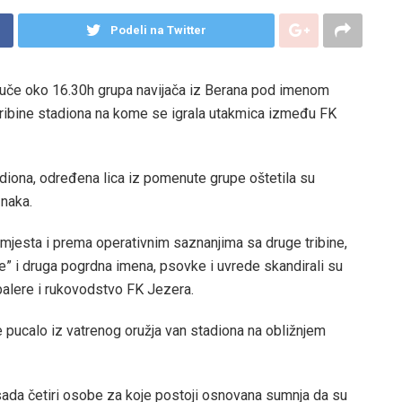
Podeli na Twitter
uče oko 16.30h grupa navijača iz Berana pod imenom
a tribine stadiona na kome se igrala utakmica između FK
adiona, određena lica iz pomenute grupe oštetila su
znaka.
 mjesta i prema operativnim saznanjima sa druge tribine,
alije” i druga pogrdna imena, psovke i uvrede skandirali su
dbalere i rukovodstvo FK Jezera.
e pucalo iz vatrenog oružja van stadiona na obližnjem
a četiri osobe za koje postoji osnovana sumnja da su