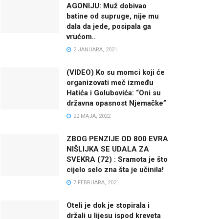
AGONIJU: Muž dobivao
batine od supruge, nije mu
dala da jede, posipala ga
vrućom..
2 JANUARA, 2021
(VIDEO) Ko su momci koji će
organizovati meč između
Hatića i Golubovića: “Oni su
državna opasnost Njemačke”
22 MAJA, 2022
ZBOG PENZIJE OD 800 EVRA
NIŠLIJKA SE UDALA ZA
SVEKRA (72) : Sramota je što
cijelo selo zna šta je učinila!
7 FEBRUARA, 2021
Oteli je dok je stopirala i
držali u lijesu ispod kreveta