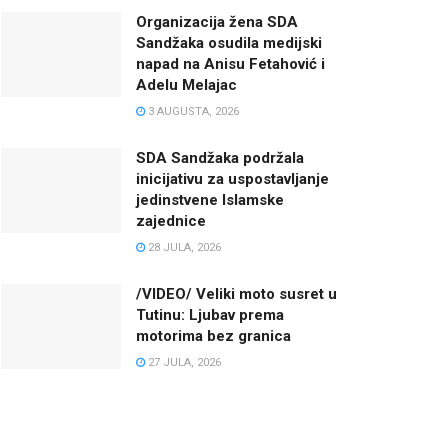
Organizacija žena SDA
Sandžaka osudila medijski
napad na Anisu Fetahović i
Adelu Melajac
3 AUGUSTA, 2026
SDA Sandžaka podržala
inicijativu za uspostavljanje
jedinstvene Islamske
zajednice
28 JULA, 2026
/VIDEO/ Veliki moto susret u
Tutinu: Ljubav prema
motorima bez granica
27 JULA, 2026