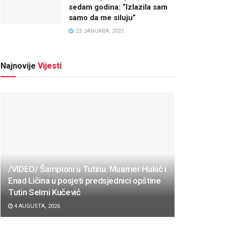
sedam godina: “Izlazila sam
samo da me siluju”
23 JANUARA, 2021
Najnovije
Vijesti
/VIDEO/ Šampioni u Tutinu: Muamer Hukić i
Enad Ličina u posjeti predsjednici opštine
Tutin Selmi Kučević
4 AUGUSTA, 2026