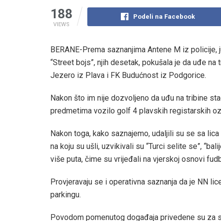
188
Podeli na Facebook
VIEWS
BERANE-Prema saznanjima Antene M iz policije, j
“Street bojs”, njih desetak, pokušala je da uđe n
Jezero iz Plava i FK Budućnost iz Podgorice.
Nakon što im nije dozvoljeno da uđu na tribine st
predmetima vozilo golf 4 plavskih registarskih o
Nakon toga, kako saznajemo, udaljili su se sa lica
na koju su ušli, uzvikivali su “Turci selite se”, “b
više puta, čime su vrijeđali na vjerskoj osnovi fu
Provjeravaju se i operativna saznanja da je NN lic
parkingu.
Povodom pomenutog događaja privedene su za sad