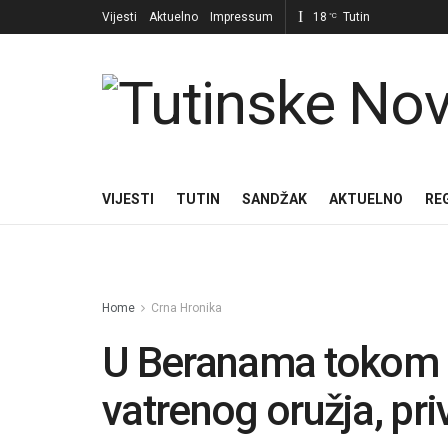
Vijesti
Aktuelno
Impressum
18
Tutin
°C
VIJESTI
TUTIN
SANDŽAK
AKTUELNO
RE
Home
Crna Hronika
U Beranama tokom 
vatrenog oružja, pr