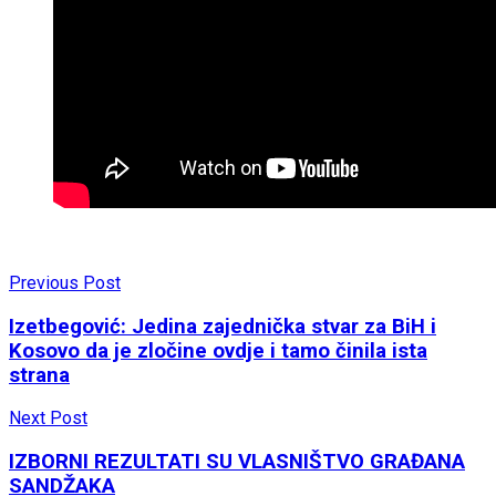
Previous Post
Izetbegović: Jedina zajednička stvar za BiH i
Kosovo da je zločine ovdje i tamo činila ista
strana
Next Post
IZBORNI REZULTATI SU VLASNIŠTVO GRAĐANA
SANDŽAKA