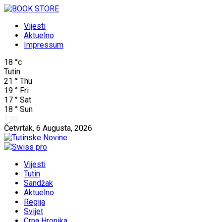
Vijesti
Aktuelno
Impressum
18
°c
Tutin
21
°
Thu
19
°
Fri
17
°
Sat
18
°
Sun
Četvrtak, 6 Augusta, 2026
Vijesti
Tutin
Sandžak
Aktuelno
Regija
Svijet
Crna Hronika