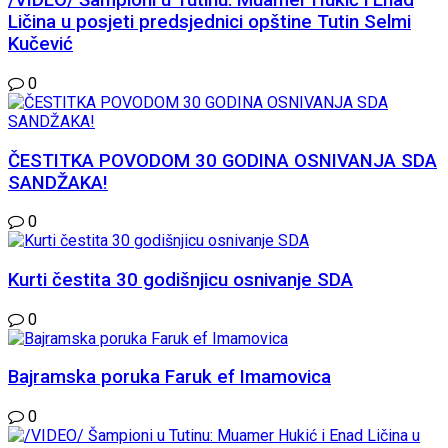
/VIDEO/ Šampioni u Tutinu: Muamer Hukić i Enad
Ličina u posjeti predsjednici opštine Tutin Selmi
Kučević
0
ČESTITKA POVODOM 30 GODINA OSNIVANJA SDA
SANDŽAKA!
0
Kurti čestita 30 godišnjicu osnivanje SDA
0
Bajramska poruka Faruk ef Imamovica
0