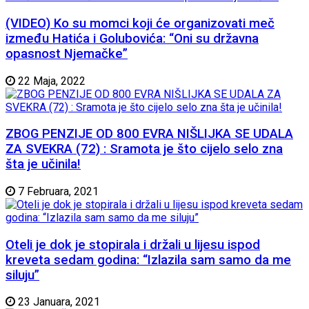
(VIDEO) Ko su momci koji će organizovati meč
između Hatića i Golubovića: “Oni su državna
opasnost Njemačke”
22 Maja, 2022
ZBOG PENZIJE OD 800 EVRA NIŠLIJKA SE UDALA
ZA SVEKRA (72) : Sramota je što cijelo selo zna
šta je učinila!
7 Februara, 2021
Oteli je dok je stopirala i držali u lijesu ispod
kreveta sedam godina: “Izlazila sam samo da me
siluju”
23 Januara, 2021