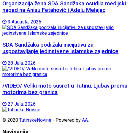
Organizacija žena SDA Sandžaka osudila medijski
napad na Anisu Fetahović i Adelu Melajac
3 Augusta, 2026
SDA Sandžaka podržala inicijativu za
uspostavljanje jedinstvene Islamske zajednice
28 Jula, 2026
/VIDEO/ Veliki moto susret u Tutinu: Ljubav prema
motorima bez granica
27 Jula, 2026
© 2020
TutinskeNovine
- Powered by
AA
.
Navigacija