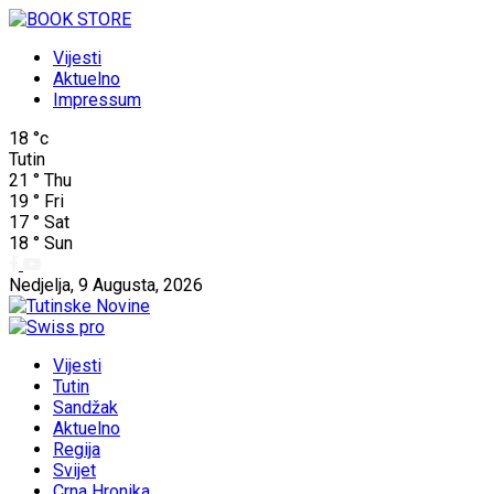
Vijesti
Aktuelno
Impressum
18
°c
Tutin
21
°
Thu
19
°
Fri
17
°
Sat
18
°
Sun
Nedjelja, 9 Augusta, 2026
Vijesti
Tutin
Sandžak
Aktuelno
Regija
Svijet
Crna Hronika