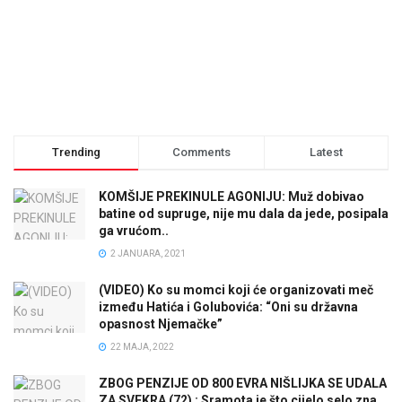
Trending
Comments
Latest
KOMŠIJE PREKINULE AGONIJU: Muž dobivao
batine od supruge, nije mu dala da jede, posipala
ga vrućom..
2 JANUARA, 2021
(VIDEO) Ko su momci koji će organizovati meč
između Hatića i Golubovića: “Oni su državna
opasnost Njemačke”
22 MAJA, 2022
ZBOG PENZIJE OD 800 EVRA NIŠLIJKA SE UDALA
ZA SVEKRA (72) : Sramota je što cijelo selo zna