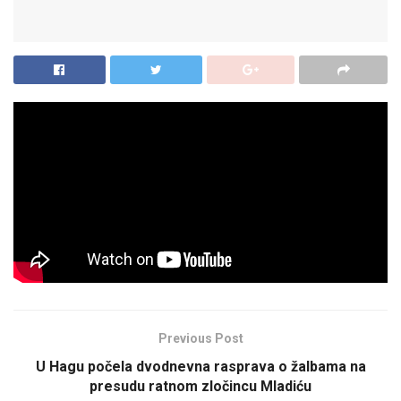
Štab za vanredne situacije opštine Tutin donio je odluku da
vrtići od sutra počnu da rade, a privrednim subjektima koji
rade u zatvorenom produženo je radno vrijeme do 23 sata.
Štab je razmatrao i polazak učenika u školu koji se mora
organizovati po preporukama nadležnih.
Previous Post
U Hagu počela dvodnevna rasprava o žalbama na
presudu ratnom zločincu Mladiću