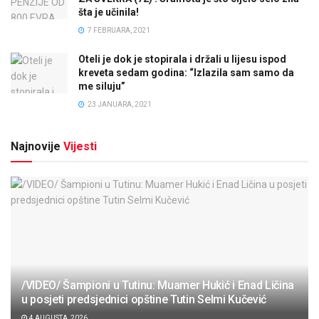
šta je učinila!
7 FEBRUARA, 2021
Oteli je dok je stopirala i držali u lijesu ispod
kreveta sedam godina: “Izlazila sam samo da
me siluju”
23 JANUARA, 2021
Najnovije
Vijesti
/VIDEO/ Šampioni u Tutinu: Muamer Hukić i Enad Ličina
u posjeti predsjednici opštine Tutin Selmi Kučević
4 AUGUSTA, 2026