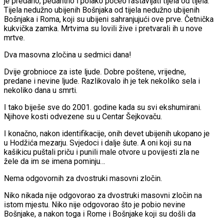
je predano, pedantno i polako počeo rastavljati tijela od tijela.
Tijela nedužno ubijenih Bošnjaka od tijela nedužno ubijenih
Bošnjaka i Roma, koji su ubijeni sahranjujući ove prve. Četnička
kukvička zamka. Mrtvima su lovili žive i pretvarali ih u nove
mrtve.
Dva masovna zločina u sedmici dana!
Dvije grobnioce za iste ljude. Dobre poštene, vrijedne,
predane i nevine ljude. Razlikovalo ih je tek nekoliko sela i
nekoliko dana u smrti.
I tako biješe sve do 2001. godine kada su svi ekshumirani.
Njihove kosti odvezene su u Centar Šejkovaču.
I konačno, nakon identifikacije, onih devet ubijenih ukopano je
u Hodžića mezarju. Svjedoci i dalje šute. A oni koji su na
kašikicu puštali priču i punili male otvore u povijesti zla ne
žele da im se imena pominju…
Nema odgovornih za dvostruki masovni zločin.
Niko nikada nije odgovorao za dvostruki masovni zločin na
istom mjestu. Niko nije odgovorao što je pobio nevine
Bošnjake, a nakon toga i Rome i Bošnjake koji su došli da