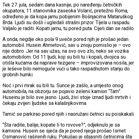
Tek 27. jula, sedam dana kasnije, po naređenju četničkih
okupatora, 11 stanovnika zaseoka Volarić, pretežno Roma,
određeno je da kopa jamu pobijenim Bošnjacima Mataruškog
Brda. Ljudi su došli i ugledali strašni prizor. Tijela u raspadu.
Valjalo je raditi. Kopati jamu, tu pored puta. Cijeli dan se radilo.
A onda, negdje oko pola 9 uveče pored njih je prošao jedan
automobil. Husein Ahmetović, sav u znoju pomislio je – ovo
nije dobro. Jer na sav užas, na svo ovo zlo, neko se vozika
automobilom. Od 11 ljudi, koji su bili tu i kopali, dvojica su
otišla kućama da naprave tezgere – improvizovana nosila, jer
je leševe bilo nemoguće vući u tako raspadnutom stanju do
grobnih humki.
Noć i prvi mrak su bili tu. Sunce je zašlo, a umjesto onog
automobila, na obzorju se pojavio zelenii kamion “Tam”.
Huseinu je bilo sve jasno. Ljudi, živi stoje iznad ljudi mrtvih i
čekaju zvijeri ljudske sa kalašnjikovima.
Tamić se parkirao pored njiih i naoružani četnici su poiskakali.
“Šta radite, balije, kopate li to rovove?”, odjeknulo je sa
kamiona. Husein se sjeća da je pored njega prošao Ismet
Osmanović raširenih ruku. Pokušao je objasniti četnicima šta