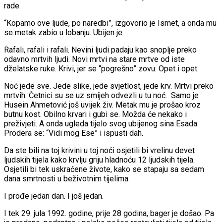
rade.
“Kopamo ove ljude, po naredbi”, izgovorio je Ismet, a onda mu
se metak zabio u lobanju. Ubijen je.
Rafali, rafali i rafali. Nevini ljudi padaju kao snoplje preko
odavno mrtvih ljudi. Novi mrtvi na stare mrtve od iste
dželatske ruke. Krivi, jer se “pogrešno” zovu. Opet i opet.
Noć jede sve. Jede slike, jede svjetlost, jede krv. Mrtvi preko
mrtvih. Četnici su se uz smijeh odvezli u tu noć. Samo je
Husein Ahmetović još uvijek živ. Metak mu je prošao kroz
butnu kost. Obilno krvari i gubi se. Možda će nekako i
preživjeti. A onda ugleda tijelo svog ubijenog sina Esada.
Prodera se: “Vidi mog Ese” i ispusti dah.
Da ste bili na toj krivini u toj noći osjetili bi vrelinu devet
ljudskih tijela kako krvlju griju hladnoću 12 ljudskih tijela.
Osjetili bi tek uskraćene živote, kako se stapaju sa sedam
dana smrtnosti u beživotnim tijelima.
I prođe jedan dan. I još jedan.
I tek 29. jula 1992. godine, prije 28 godina, bager je došao. Pa