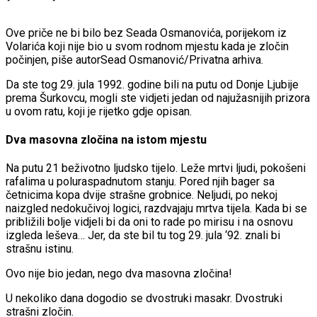
Ove priče ne bi bilo bez Seada Osmanovića, porijekom iz
Volarića koji nije bio u svom rodnom mjestu kada je zločin
počinjen, piše autorSead Osmanović/Privatna arhiva.
Da ste tog 29. jula 1992. godine bili na putu od Donje Ljubije
prema Šurkovcu, mogli ste vidjeti jedan od najužasnijih prizora
u ovom ratu, koji je rijetko gdje opisan.
Dva masovna zločina na istom mjestu
Na putu 21 beživotno ljudsko tijelo. Leže mrtvi ljudi, pokošeni
rafalima u poluraspadnutom stanju. Pored njih bager sa
četnicima kopa dvije strašne grobnice. Neljudi, po nekoj
naizgled nedokučivoj logici, razdvajaju mrtva tijela. Kada bi se
približili bolje vidjeli bi da oni to rade po mirisu i na osnovu
izgleda leševa… Jer, da ste bil tu tog 29. jula ‘92. znali bi
strašnu istinu.
Ovo nije bio jedan, nego dva masovna zločina!
U nekoliko dana dogodio se dvostruki masakr. Dvostruki
strašni zločin.