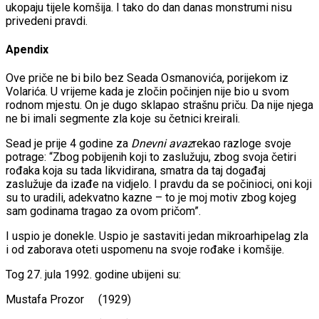
ukopaju tijele komšija. I tako do dan danas monstrumi nisu
privedeni pravdi.
Apendix
Ove priče ne bi bilo bez Seada Osmanovića, porijekom iz
Volarića. U vrijeme kada je zločin počinjen nije bio u svom
rodnom mjestu. On je dugo sklapao strašnu priču. Da nije njega
ne bi imali segmente zla koje su četnici kreirali.
Sead je prije 4 godine za
Dnevni avaz
rekao razloge svoje
potrage: “Zbog pobijenih koji to zaslužuju, zbog svoja četiri
rođaka koja su tada likvidirana, smatra da taj događaj
zaslužuje da izađe na vidjelo. I pravdu da se počinioci, oni koji
su to uradili, adekvatno kazne – to je moj motiv zbog kojeg
sam godinama tragao za ovom pričom”.
I uspio je donekle. Uspio je sastaviti jedan mikroarhipelag zla
i od zaborava oteti uspomenu na svoje rođake i komšije.
Tog 27. jula 1992. godine ubijeni su:
Mustafa Prozor (1929)