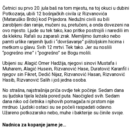
Četnici su prvo 20. jula baš na tom mjestu, na toj okuci u dubini
Potkozarja, ubili 12 bošnjačkih civila iz Rizvanovića
(Mataruško Brdo) kod Prijedora. Nedužni civili su bili
zarobljeni dan ranije, mučeni su, pretučeni, a onda dovezeni na
ovo mjesto. Ljude su tek tako, kao pritke postrojili i naredili im
da kleknu. Rafali su zaparali zrak. Memljimo šumsko nebo
pamti urlike ranjenih ljudi i “dovršavanje” pištoljskim hicima i
metkom u glavu. Svih 12 mrtvi. Tek tako. Jer su noslili
“pogrešno ime” i “pogrešno” se Bogu molili.
Ubijeni su: Alagić Omer Hadžija, njegovi sinovi Mustafa i
Muharem, Alagić Husein, Rizvanović Hase, Duratović Karanfil i
njegov sin Fikret, Dedić Nijaz, Rizvanović Hasan, Rizvanović
Hasib, Rizvanović Salih i još jedna osoba.
No strašna, najstrašnija priča ovdje tek počinje. Sedam dana
su ljudska tijela ležala pored puta. Naočigled svih. Sedam
dana niko od četnika i njihovih pomagača ni prstom nije
mrdnuo. Ljudski ostaci su se počeli raspadati odavno.
Užareno potkozarsko nebo, muhe i bakterije su činile svoje.
Nadnica za kopanje jame je…