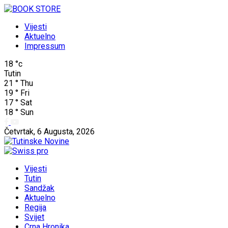
Vijesti
Aktuelno
Impressum
18
°c
Tutin
21
°
Thu
19
°
Fri
17
°
Sat
18
°
Sun
Četvrtak, 6 Augusta, 2026
Vijesti
Tutin
Sandžak
Aktuelno
Regija
Svijet
Crna Hronika