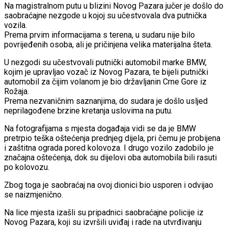
Na magistralnom putu u blizini Novog Pazara jučer je došlo do
saobraćajne nezgode u kojoj su učestvovala dva putnička
vozila.
Prema prvim informacijama s terena, u sudaru nije bilo
povrijeđenih osoba, ali je pričinjena velika materijalna šteta.
U nezgodi su učestvovali putnički automobil marke BMW,
kojim je upravljao vozač iz Novog Pazara, te bijeli putnički
automobil za čijim volanom je bio državljanin Crne Gore iz
Rožaja.
Prema nezvaničnim saznanjima, do sudara je došlo usljed
neprilagođene brzine kretanja uslovima na putu.
Na fotografijama s mjesta događaja vidi se da je BMW
pretrpio teška oštećenja prednjeg dijela, pri čemu je probijena
i zaštitna ograda pored kolovoza. I drugo vozilo zadobilo je
značajna oštećenja, dok su dijelovi oba automobila bili rasuti
po kolovozu.
Zbog toga je saobraćaj na ovoj dionici bio usporen i odvijao
se naizmjenično.
Na lice mjesta izašli su pripadnici saobraćajne policije iz
Novog Pazara, koji su izvršili uviđaj i rade na utvrđivanju