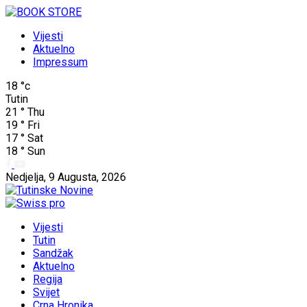
Vijesti
Aktuelno
Impressum
18
°c
Tutin
21
°
Thu
19
°
Fri
17
°
Sat
18
°
Sun
Nedjelja, 9 Augusta, 2026
Vijesti
Tutin
Sandžak
Aktuelno
Regija
Svijet
Crna Hronika