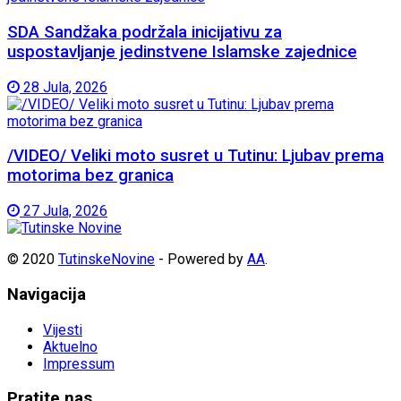
SDA Sandžaka podržala inicijativu za
uspostavljanje jedinstvene Islamske zajednice
28 Jula, 2026
/VIDEO/ Veliki moto susret u Tutinu: Ljubav prema
motorima bez granica
27 Jula, 2026
© 2020
TutinskeNovine
- Powered by
AA
.
Navigacija
Vijesti
Aktuelno
Impressum
Pratite nas