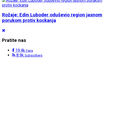
Rožaje: Edin Luboder oduševio region jasnom
porukom protiv kockanja
Pratite nas
19.4k
Fans
8.9k
Subscribers