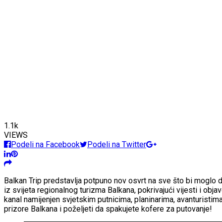
1.1k
VIEWS
Podeli na Facebook
Podeli na Twitter
Balkan Trip predstavlja potpuno nov osvrt na sve što bi moglo da
iz svijeta regionalnog turizma Balkana, pokrivajući vijesti i ob
kanal namijenjen svjetskim putnicima, planinarima, avanturistima, 
prizore Balkana i poželjeti da spakujete kofere za putovanje!