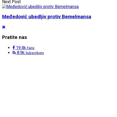
Next Post
Međedović ubedljiv protiv Bemelmansa
Pratite nas
19.4k
Fans
8.9k
Subscribers