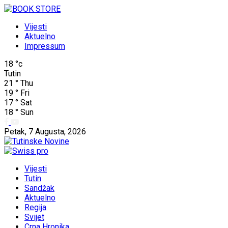
Vijesti
Aktuelno
Impressum
18
°c
Tutin
21
°
Thu
19
°
Fri
17
°
Sat
18
°
Sun
Petak, 7 Augusta, 2026
Vijesti
Tutin
Sandžak
Aktuelno
Regija
Svijet
Crna Hronika