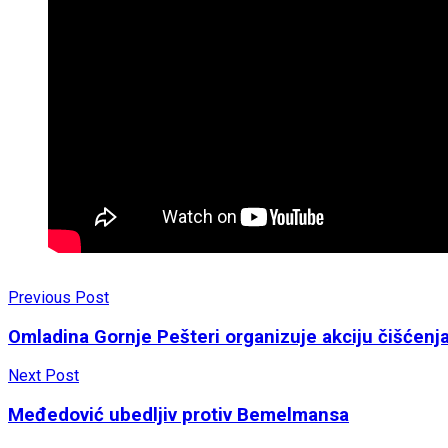
Previous Post
Omladina Gornje Pešteri organizuje akciju čišćenj
Next Post
Međedović ubedljiv protiv Bemelmansa