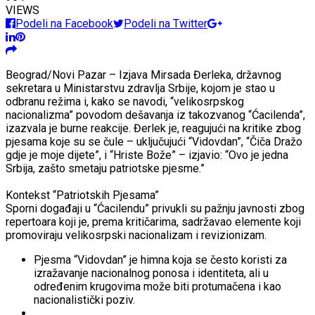
VIEWS
Podeli na Facebook
Podeli na Twitter
Beograd/Novi Pazar – Izjava Mirsada Đerleka, državnog
sekretara u Ministarstvu zdravlja Srbije, kojom je stao u
odbranu režima i, kako se navodi, “velikosrpskog
nacionalizma” povodom dešavanja iz takozvanog “Ćacilenda”,
izazvala je burne reakcije. Đerlek je, reagujući na kritike zbog
pjesama koje su se čule – uključujući “Vidovdan”, “Čiča Dražo
gdje je moje dijete”, i “Hriste Bože” – izjavio: “Ovo je jedna
Srbija, zašto smetaju patriotske pjesme.”
Kontekst “Patriotskih Pjesama”
Sporni događaji u “Ćacilendu” privukli su pažnju javnosti zbog
repertoara koji je, prema kritičarima, sadržavao elemente koji
promoviraju velikosrpski nacionalizam i revizionizam.
Pjesma “Vidovdan” je himna koja se često koristi za
izražavanje nacionalnog ponosa i identiteta, ali u
određenim krugovima može biti protumačena i kao
nacionalistički poziv.