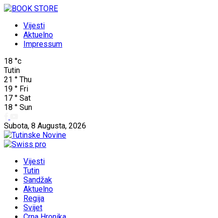
Vijesti
Aktuelno
Impressum
18
°c
Tutin
21
°
Thu
19
°
Fri
17
°
Sat
18
°
Sun
Subota, 8 Augusta, 2026
Vijesti
Tutin
Sandžak
Aktuelno
Regija
Svijet
Crna Hronika