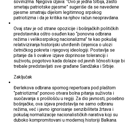
šovinizma. Njegova izjava: “Ovo je jedna Srbija, zašto
smetaju patriotske pjesme” sugeriše da se navedene
pjesme smatraju dijelom legitimnog srpskog
patriotizma i da je kritika na njihov račun neopravdana.
Ovaj stav je od strane opozicije i bošnjačkih političkih
predstavnika oštro osuđen kao “ponovna odbrana
režima i velikosrpskog nacionalizma” te kao pokušaj
relativiziranja historijski utvrđenih činjenica o ulozi
četničkog pokreta i njegovoj ideologiji. Postavlja se
pitanje da li ovakve izjave doprinose toleranciji i
suživotu, pogotovo kada dolaze od javnih ličnosti koje bi
trebale predstavljati sve građane Sandžaka i Srbije.
Zaključak
Đerlekova odbrana spornog repertoara pod plaštom
“patriotizma” ponovo otvara bolna pitanja suživota i
suočavanja s prošlošću u regiji. Za dio javnosti, posebno
bošnjačke, ova izjava predstavlja ne samo odbranu
režima, već i javno ignorisanje senzibiliteta žrtava i
pokušaj normalizacije nacionalističkih narativa koji su
duboko kompromitovani u modernoj historiji Balkana.