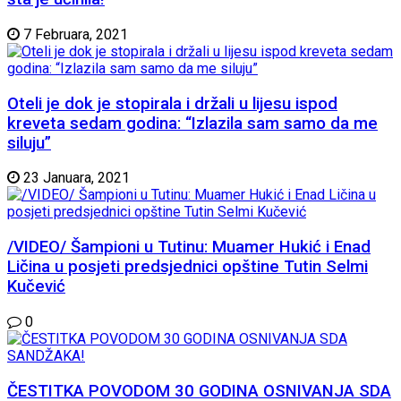
7 Februara, 2021
Oteli je dok je stopirala i držali u lijesu ispod
kreveta sedam godina: “Izlazila sam samo da me
siluju”
23 Januara, 2021
/VIDEO/ Šampioni u Tutinu: Muamer Hukić i Enad
Ličina u posjeti predsjednici opštine Tutin Selmi
Kučević
0
ČESTITKA POVODOM 30 GODINA OSNIVANJA SDA