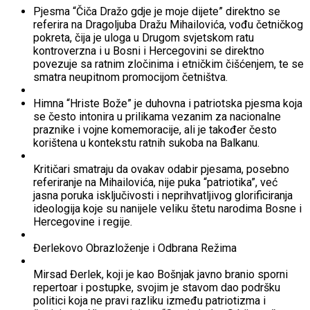
Pjesma “Čiča Dražo gdje je moje dijete” direktno se
referira na Dragoljuba Dražu Mihailovića, vođu četničkog
pokreta, čija je uloga u Drugom svjetskom ratu
kontroverzna i u Bosni i Hercegovini se direktno
povezuje sa ratnim zločinima i etničkim čišćenjem, te se
smatra neupitnom promocijom četništva.
Himna “Hriste Bože” je duhovna i patriotska pjesma koja
se često intonira u prilikama vezanim za nacionalne
praznike i vojne komemoracije, ali je također često
korištena u kontekstu ratnih sukoba na Balkanu.
Kritičari smatraju da ovakav odabir pjesama, posebno
referiranje na Mihailovića, nije puka “patriotika”, već
jasna poruka isključivosti i neprihvatljivog glorificiranja
ideologija koje su nanijele veliku štetu narodima Bosne i
Hercegovine i regije.
Đerlekovo Obrazloženje i Odbrana Režima
Mirsad Đerlek, koji je kao Bošnjak javno branio sporni
repertoar i postupke, svojim je stavom dao podršku
politici koja ne pravi razliku između patriotizma i