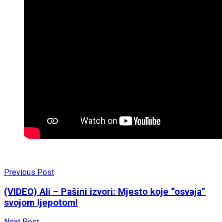
Previous Post
(VIDEO) Ali – Pašini izvori: Mjesto koje “osvaja”
svojom ljepotom!
Next Post