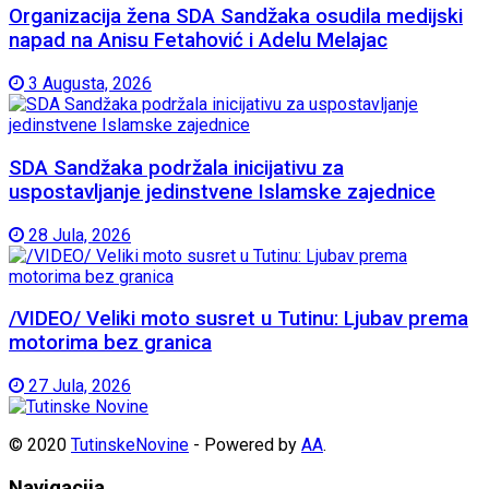
Organizacija žena SDA Sandžaka osudila medijski
napad na Anisu Fetahović i Adelu Melajac
3 Augusta, 2026
SDA Sandžaka podržala inicijativu za
uspostavljanje jedinstvene Islamske zajednice
28 Jula, 2026
/VIDEO/ Veliki moto susret u Tutinu: Ljubav prema
motorima bez granica
27 Jula, 2026
© 2020
TutinskeNovine
- Powered by
AA
.
Navigacija