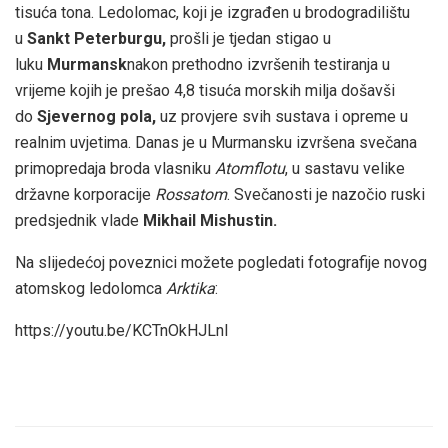
tisuća tona. Ledolomac, koji je izgrađen u brodogradilištu
u
Sankt Peterburgu,
prošli je tjedan stigao u
luku
Murmansk
nakon prethodno izvršenih testiranja u
vrijeme kojih je prešao 4,8 tisuća morskih milja došavši
do
Sjevernog pola,
uz provjere svih sustava i opreme u
realnim uvjetima. Danas je u Murmansku izvršena svečana
primopredaja broda vlasniku
Atomflotu
, u sastavu velike
državne korporacije
Rossatom
. Svečanosti je nazočio ruski
predsjednik vlade
Mikhail Mishustin.
Na slijedećoj poveznici možete pogledati fotografije novog
atomskog ledolomca
Arktika
:
https://youtu.be/KCTnOkHJLnI