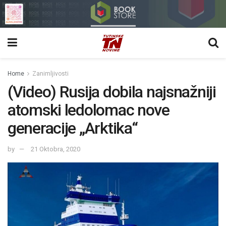
Home
Zanimljivosti
(Video) Rusija dobila najsnažniji
atomski ledolomac nove
generacije „Arktika“
by
21 Oktobra, 2020