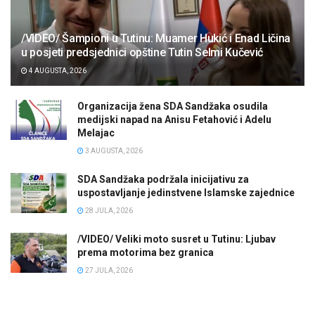
/VIDEO/ Šampioni u Tutinu: Muamer Hukić i Enad Ličina
u posjeti predsjednici opštine Tutin Selmi Kučević
4 AUGUSTA, 2026
Organizacija žena SDA Sandžaka osudila
medijski napad na Anisu Fetahović i Adelu
Melajac
3 AUGUSTA, 2026
SDA Sandžaka podržala inicijativu za
uspostavljanje jedinstvene Islamske zajednice
28 JULA, 2026
/VIDEO/ Veliki moto susret u Tutinu: Ljubav
prema motorima bez granica
27 JULA, 2026