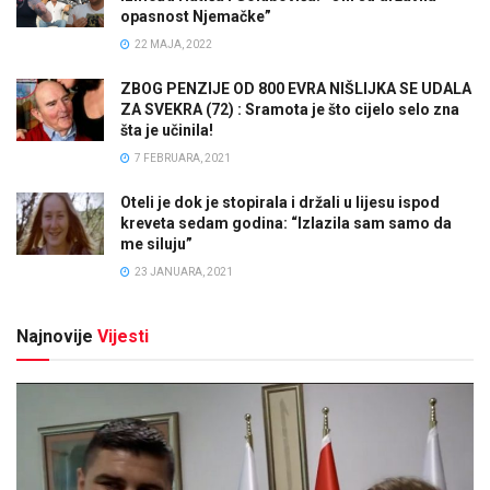
opasnost Njemačke”
22 MAJA, 2022
ZBOG PENZIJE OD 800 EVRA NIŠLIJKA SE UDALA
ZA SVEKRA (72) : Sramota je što cijelo selo zna
šta je učinila!
7 FEBRUARA, 2021
Oteli je dok je stopirala i držali u lijesu ispod
kreveta sedam godina: “Izlazila sam samo da
me siluju”
23 JANUARA, 2021
Najnovije
Vijesti