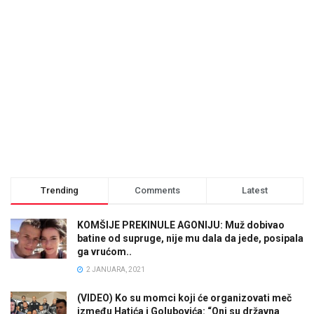
Trending
Comments
Latest
KOMŠIJE PREKINULE AGONIJU: Muž dobivao
batine od supruge, nije mu dala da jede, posipala
ga vrućom..
2 JANUARA, 2021
(VIDEO) Ko su momci koji će organizovati meč
između Hatića i Golubovića: “Oni su državna