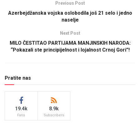
Previous Post
Azerbejdžanska vojska oslobodila još 21 selo i jedno
naselje
Next Post
MILO ČESTITAO PARTIJAMA MANJINSKIH NARODA:
“Pokazali ste principijelnost i lojalnost Crnoj Gori”!
Pratite nas
19.4k
8.9k
Fans
Subscribers