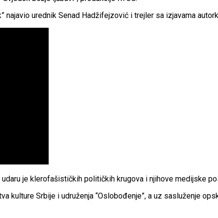
ik” najavio urednik Senad Hadžifejzović i trejler sa izjavama auto
 udaru je klerofašističkih političkih krugova i njihove medijske po
tva kulture Srbije i udruženja “Oslobođenje”, a uz sasluženje opsku