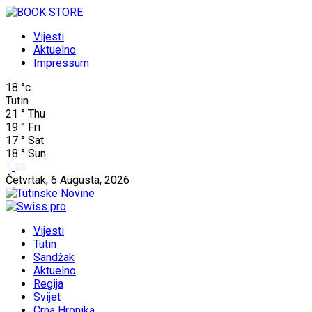
Vijesti
Aktuelno
Impressum
18
°c
Tutin
21
°
Thu
19
°
Fri
17
°
Sat
18
°
Sun
Četvrtak, 6 Augusta, 2026
Vijesti
Tutin
Sandžak
Aktuelno
Regija
Svijet
Crna Hronika