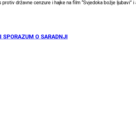
 protiv državne cenzure i hajke na film “Svjedoka božje ljubavi” i 
LI SPORAZUM O SARADNJI