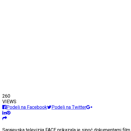
260
VIEWS
Podeli na Facebook
Podeli na Twitter
Sarajevska televizija FACE prikazala je sinoć dokumentarni film