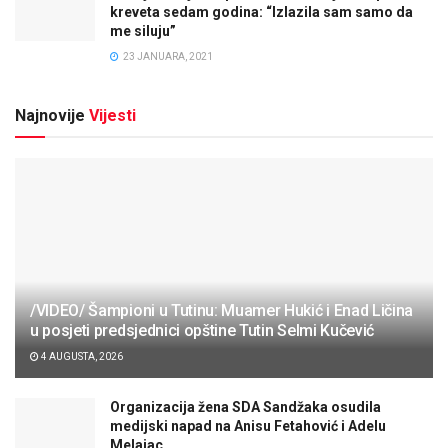
kreveta sedam godina: “Izlazila sam samo da
me siluju”
23 JANUARA, 2021
Najnovije
Vijesti
/VIDEO/ Šampioni u Tutinu: Muamer Hukić i Enad Ličina
u posjeti predsjednici opštine Tutin Selmi Kučević
4 AUGUSTA, 2026
Organizacija žena SDA Sandžaka osudila
medijski napad na Anisu Fetahović i Adelu
Melajac