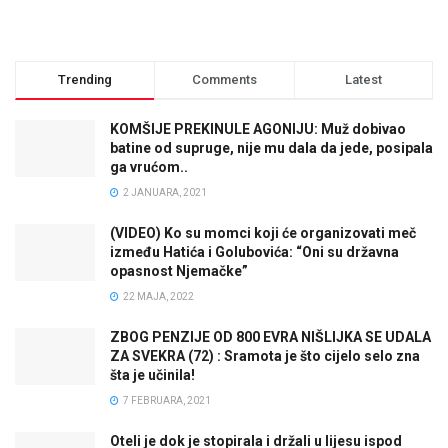
Trending
Comments
Latest
KOMŠIJE PREKINULE AGONIJU: Muž dobivao
batine od supruge, nije mu dala da jede, posipala
ga vrućom..
2 JANUARA, 2021
(VIDEO) Ko su momci koji će organizovati meč
između Hatića i Golubovića: “Oni su državna
opasnost Njemačke”
22 MAJA, 2022
ZBOG PENZIJE OD 800 EVRA NIŠLIJKA SE UDALA
ZA SVEKRA (72) : Sramota je što cijelo selo zna
šta je učinila!
7 FEBRUARA, 2021
Oteli je dok je stopirala i držali u lijesu ispod