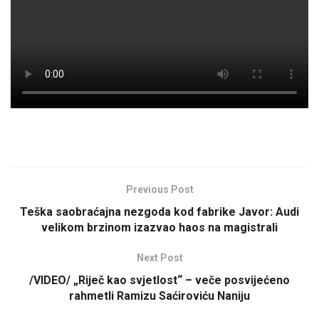
Previous Post
Teška saobraćajna nezgoda kod fabrike Javor: Audi
velikom brzinom izazvao haos na magistrali
Next Post
/VIDEO/ „Riječ kao svjetlost“ – veče posvijećeno
rahmetli Ramizu Saćiroviću Naniju