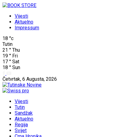
Vijesti
Aktuelno
Impressum
18
°c
Tutin
21
°
Thu
19
°
Fri
17
°
Sat
18
°
Sun
Četvrtak, 6 Augusta, 2026
Vijesti
Tutin
Sandžak
Aktuelno
Regija
Svijet
Crna Hronika