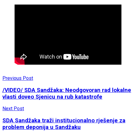
Previous Post
/VIDEO/ SDA Sandžaka: Neodgovoran rad lokalne
vlasti doveo Sjenicu na rub katastrofe
Next Post
SDA Sandžaka traži institucionalno rješenje za
problem deponija u Sandžaku