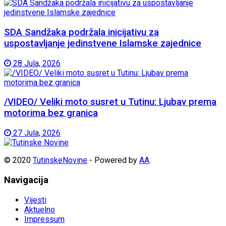
SDA Sandžaka podržala inicijativu za
uspostavljanje jedinstvene Islamske zajednice
28 Jula, 2026
/VIDEO/ Veliki moto susret u Tutinu: Ljubav prema
motorima bez granica
27 Jula, 2026
© 2020
TutinskeNovine
- Powered by
AA
.
Navigacija
Vijesti
Aktuelno
Impressum