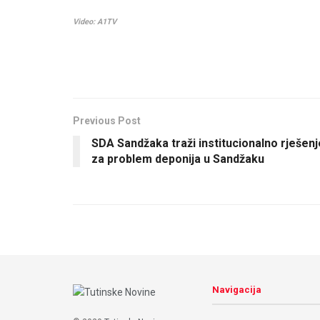
Video: A1TV
Previous Post
SDA Sandžaka traži institucionalno rješenj
za problem deponija u Sandžaku
Navigacija