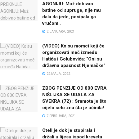
AGONIJU: Muž dobivao
batine od supruge, nije mu
dala da jede, posipala ga
vrućom..
2 JANUARA, 2021
(VIDEO) Ko su momci koji će
organizovati meč između
Hatića i Golubovića: “Oni su
državna opasnost Njemačke”
22 MAJA, 2022
ZBOG PENZIJE OD 800 EVRA
NIŠLIJKA SE UDALA ZA
SVEKRA (72) : Sramota je što
cijelo selo zna šta je učinila!
7 FEBRUARA, 2021
Oteli je dok je stopirala i
držali u lijesu ispod kreveta