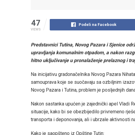
47
Podeli na Facebook
VIEWS
Predstavnici Tutina, Novog Pazara i Sjenice od
upravljanja komunalnim otpadom, a nakon razgovo
hitno uključivanje u pronalaženje prelaznog i tr
Na inicijativu gradonačelnika Novog Pazara Nihata
samouprava koje se suočavaju sa ozbiljnim izazo
Novog Pazara i Tutina, problem je posljednjih dan
Nakon sastanka upućen je zajednički apel Vladi Rep
situacije, kako bi se obezbijedilo privremeno rješ
transporta i deponovanja, ali i ubrzale aktivnosti 
Kako je saopšteno iz Opštine Tutin: