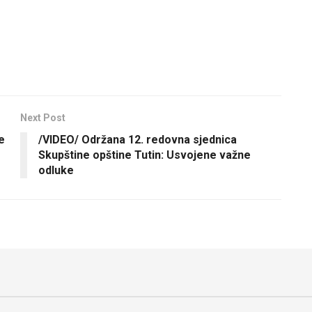
Next Post
e
/VIDEO/ Održana 12. redovna sjednica
Skupštine opštine Tutin: Usvojene važne
odluke