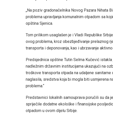
„Na poziv gradonačelnika Novog Pazara Nihata Bi
problema upravljanja komunalnim otpadom sa kojim
opština Sjenica.
Tom prilikom usaglašen je i Vladi Republike Srbije
ovog problema, kroz obezbjeđivanje prelaznog rje
transporta i deponovanja, kao i ubrzavanje aktivno
Predsjednica opštine Tutin Selma Kučević istakla 
nadležnim državnim institucijama ukazujući na ozbi
troškove transporta otpada na udaljene sanitarne d
naglasila, sredstva koja bi mogla biti usmjerena na
problema.“
Predstavnici lokalnih samouprava poručili su da je
spriječile dodatne ekološke i finansijske posljedic
otpadom u ovom dijelu Srbije.