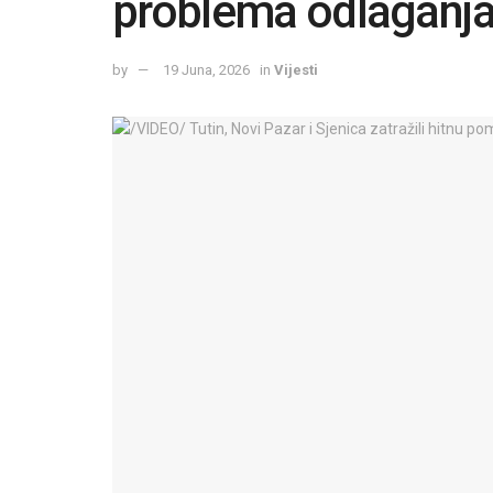
problema odlaganja
by
19 Juna, 2026
in
Vijesti