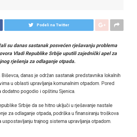
Podeli na Twitter
ržali su danas sastanak posvećen rješavanju problema
ra Vladi Republike Srbije uputili zajednički apel za
ajnog rješenja za odlaganje otpada.
 Biševca, danas je održan sastanak predstavnika lokalnih
vima u oblasti upravljanja komunalnim otpadom. Pored
a dodatno pogodio i opštinu Sjenica.
ublike Srbije da se hitno uključi u rješavanje nastale
enje za odlaganje otpada, podrška u finansiranju troškova
na uspostavljanju trajnog sistema upravljanja otpadom.