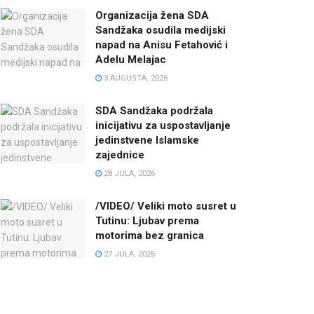
Organizacija žena SDA
Sandžaka osudila medijski
napad na Anisu Fetahović i
Adelu Melajac
3 AUGUSTA, 2026
SDA Sandžaka podržala
inicijativu za uspostavljanje
jedinstvene Islamske
zajednice
28 JULA, 2026
/VIDEO/ Veliki moto susret u
Tutinu: Ljubav prema
motorima bez granica
27 JULA, 2026