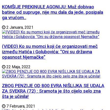
KOMŠIJE PREKINULE AGONIJU: Muž dobivao
batine od supruge, nije mu dala da jede, posipala
ga vrućom..
2 Januara, 2021
(VIDEO) Ko su momci koji će organizovati meč
između Hatića i Golubovića: “Oni su državna
opasnost Njemačke”
22 Maja, 2022
ZBOG PENZIJE OD 800 EVRA NIŠLIJKA SE UDALA
ZA SVEKRA (72) : Sramota je što cijelo selo zna
šta je učinila!
7 Februara, 2021