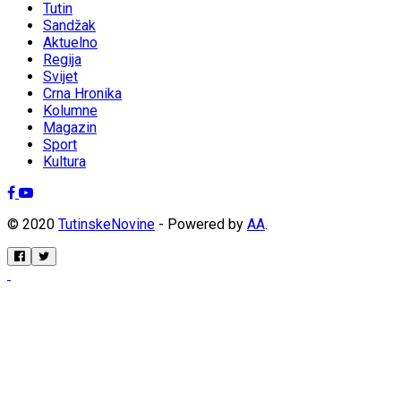
Tutin
Sandžak
Aktuelno
Regija
Svijet
Crna Hronika
Kolumne
Magazin
Sport
Kultura
© 2020
TutinskeNovine
- Powered by
AA
.