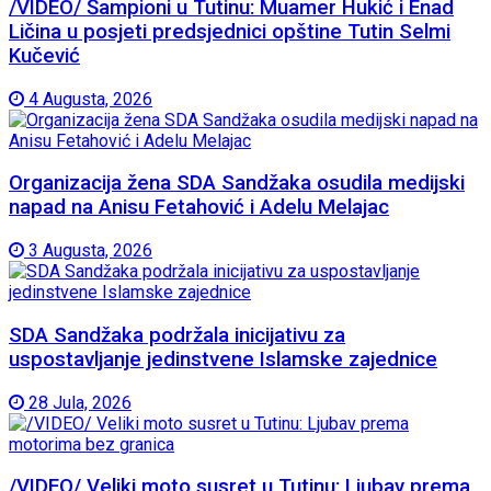
/VIDEO/ Šampioni u Tutinu: Muamer Hukić i Enad
Ličina u posjeti predsjednici opštine Tutin Selmi
Kučević
4 Augusta, 2026
Organizacija žena SDA Sandžaka osudila medijski
napad na Anisu Fetahović i Adelu Melajac
3 Augusta, 2026
SDA Sandžaka podržala inicijativu za
uspostavljanje jedinstvene Islamske zajednice
28 Jula, 2026
/VIDEO/ Veliki moto susret u Tutinu: Ljubav prema