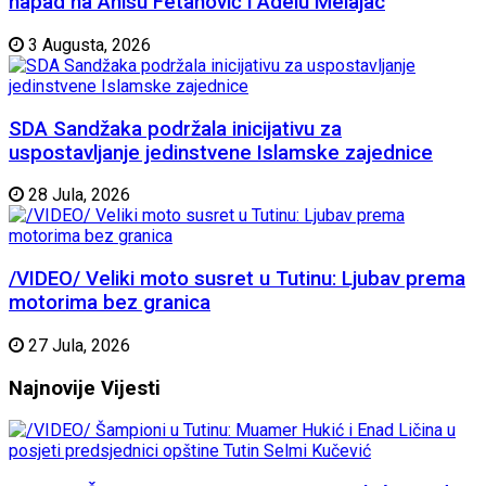
napad na Anisu Fetahović i Adelu Melajac
3 Augusta, 2026
SDA Sandžaka podržala inicijativu za
uspostavljanje jedinstvene Islamske zajednice
28 Jula, 2026
/VIDEO/ Veliki moto susret u Tutinu: Ljubav prema
motorima bez granica
27 Jula, 2026
Najnovije
Vijesti