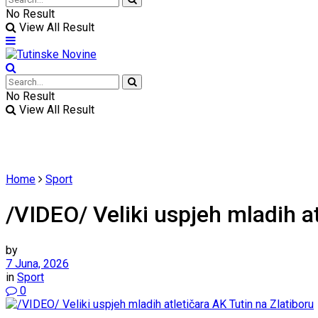
No Result
View All Result
No Result
View All Result
Home
Sport
/VIDEO/ Veliki uspjeh mladih at
by
7 Juna, 2026
in
Sport
0