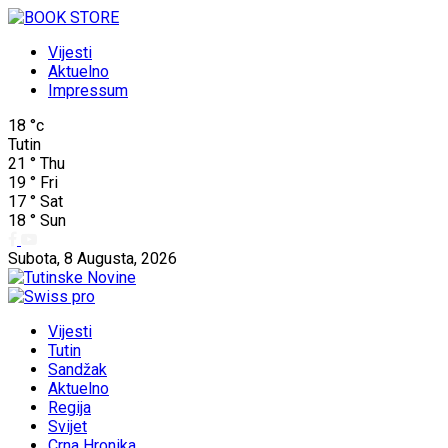
Vijesti
Aktuelno
Impressum
18
°c
Tutin
21
°
Thu
19
°
Fri
17
°
Sat
18
°
Sun
Subota, 8 Augusta, 2026
Vijesti
Tutin
Sandžak
Aktuelno
Regija
Svijet
Crna Hronika